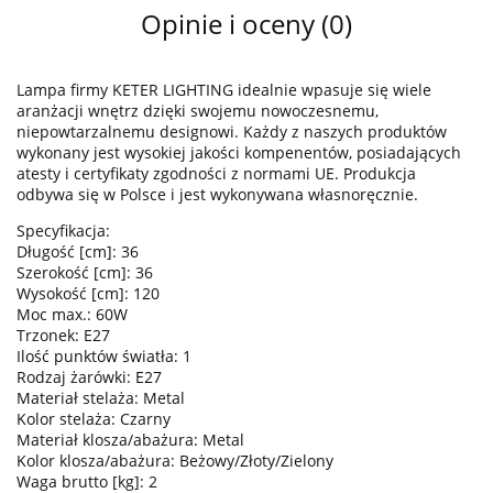
Opinie i oceny (0)
Lampa firmy KETER LIGHTING idealnie wpasuje się wiele
aranżacji wnętrz dzięki swojemu nowoczesnemu,
niepowtarzalnemu designowi. Każdy z naszych produktów
wykonany jest wysokiej jakości kompenentów, posiadających
atesty i certyfikaty zgodności z normami UE. Produkcja
odbywa się w Polsce i jest wykonywana własnoręcznie.
Specyfikacja:
Długość [cm]: 36
Szerokość [cm]: 36
Wysokość [cm]: 120
Moc max.: 60W
Trzonek: E27
Ilość punktów światła: 1
Rodzaj żarówki: E27
Materiał stelaża: Metal
Kolor stelaża: Czarny
Materiał klosza/abażura: Metal
Kolor klosza/abażura: Beżowy/Złoty/Zielony
Waga brutto [kg]: 2