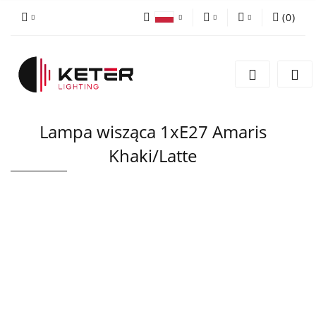
(
0
)
PLN
Zaloguj się
Polski
Zarejestruj się
EUR
English
Dodaj zgłoszenie
Lampa wisząca 1xE27 Amaris
Khaki/Latte