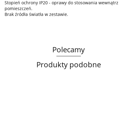
Stopień ochrony IP20 - oprawy do stosowania wewnątrz
pomieszczeń.
Brak źródła światła w zestawie.
Polecamy
Produkty podobne
Lampa
Lampa
Lampa
sufitowa
wisząca
sufitowa
3xE14
3xE27