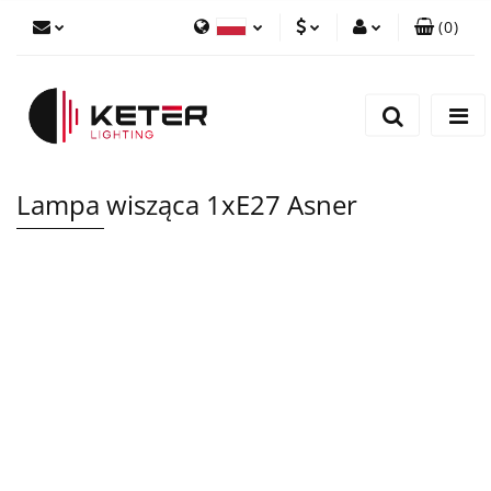
(
0
)
PLN
Zaloguj się
Polski
Zarejestruj się
EUR
English
Dodaj zgłoszenie
Lampa wisząca 1xE27 Asner