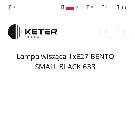
(
0
)
PLN
Zaloguj się
Polski
Zarejestruj się
EUR
English
Dodaj zgłoszenie
Lampa wisząca 1xE27 BENTO
SMALL BLACK 633