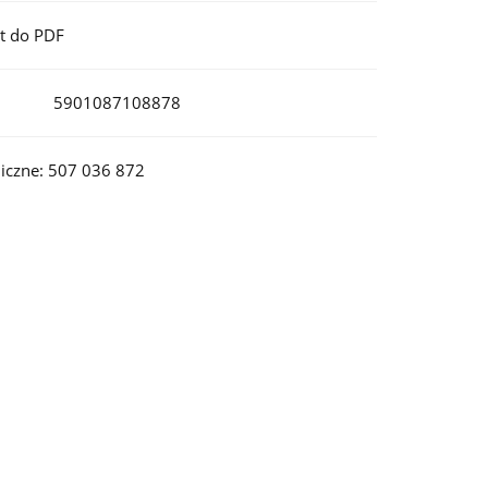
t do PDF
5901087108878
iczne: 507 036 872