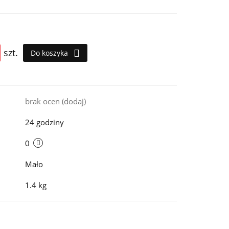
szt.
Do koszyka
i
brak ocen
(dodaj)
24 godziny
0
Mało
1.4 kg