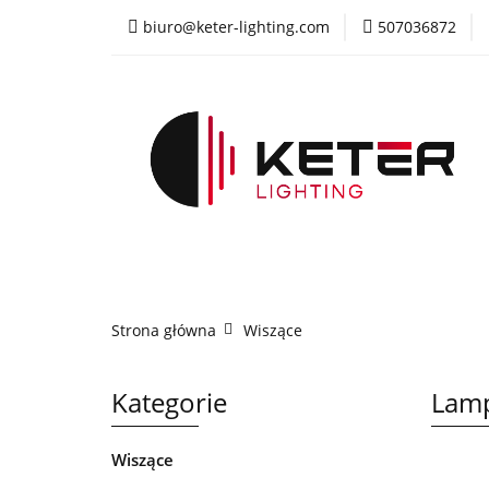
biuro@keter-lighting.com
507036872
Wiszące
Sufi
Żyrandole
PR
Wiszące
Sufitowe
Kinkiety
La
Strona główna
Wiszące
Kategorie
Lamp
Wiszące