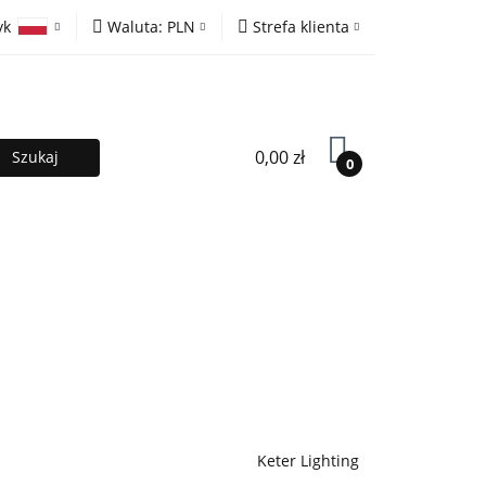
yk
Waluta:
PLN
Strefa klienta
ony
PLN
Zaloguj się
olski
EUR
Zarejestruj się
lish
Dodaj zgłoszenie
0,00 zł
0
MOCJE %
Kontakt
Współpraca
Keter Lighting