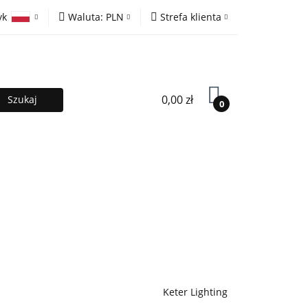
yk
Waluta:
PLN
Strefa klienta
ony
PLN
Zaloguj się
olski
EUR
Zarejestruj się
lish
Dodaj zgłoszenie
0,00 zł
0
MOCJE %
Kontakt
Współpraca
Keter Lighting