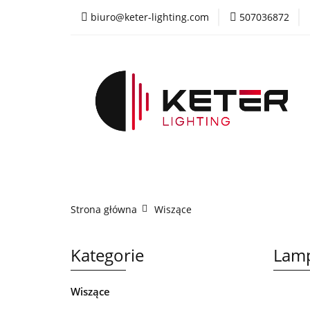
biuro@keter-lighting.com
507036872
Wiszące
Sufi
Żyrandole
PR
Wiszące
Sufitowe
Kinkiety
La
Strona główna
Wiszące
Kategorie
Lam
Wiszące