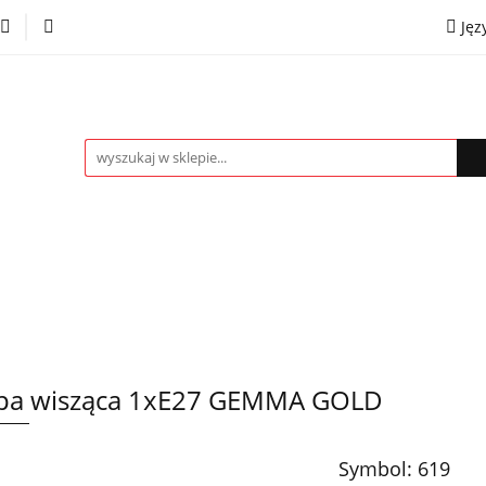
Jęz
towe
Kinkiety
Lampki nocne
Spoty
Plaf
P
OMOCJE %
Kontakt
Współpraca
Eng
mpki nocne
Spoty
Plafony
Żyrandole
PRO
pa wisząca 1xE27 GEMMA GOLD
Symbol:
619