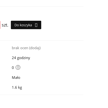
szt.
Do koszyka
i
brak ocen
(dodaj)
24 godziny
0
Mało
1.6 kg