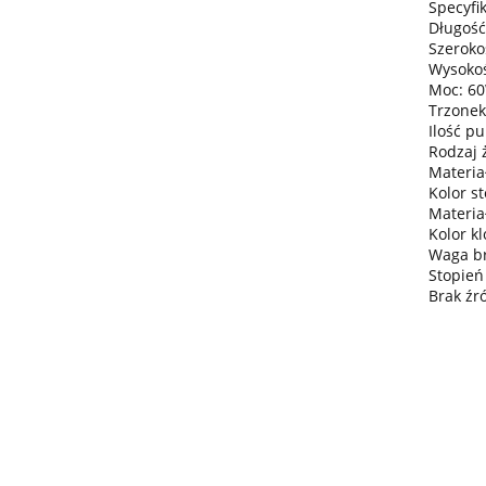
Specyfik
Długość
Szeroko
Wysokoś
Moc: 6
Trzonek
Ilość pu
Rodzaj 
Materiał
Kolor s
Materia
Kolor k
Waga bru
Stopień
Brak źr