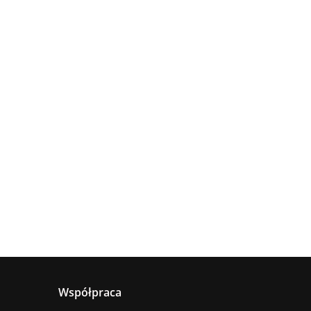
Lampa
Lampa
wisząca
Lampa
sufitowa
4xE27
sząca
wisząca 1xE27
660.00
5xE27 RING
Astoria
nya
Hanson Khaki
381.00
236.00
BLACK
ack
Współpraca