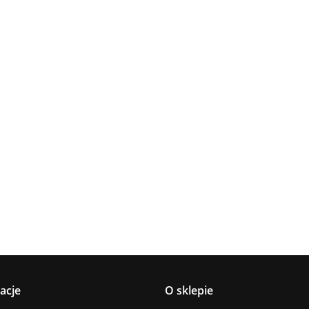
Lampa
Lampa
Lampa wi
wisząca 5xE27
Spot 3xE27
a
sufitowa 3xE14
1xE27 Ze
Lacrima Latte
YUNO WOOD
449.00
Luma
Brown/Bl
BLACK/NATURAL
358.00
336.00
ack
267.00
Black/Gold
acje
O sklepie