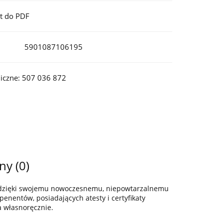
t do PDF
5901087106195
iczne: 507 036 872
ny (0)
z dzięki swojemu nowoczesnemu, niepowtarzalnemu
enentów, posiadających atesty i certyfikaty
a własnoręcznie.