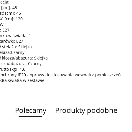
acja:
 [cm]: 45
ść [cm]: 45
ć [cm]: 120
0W
: E27
nktów światła: 1
żarówki: E27
 stelaża: Sklejka
telaża:Czarny
ł klosza/abażura: Sklejka
losza/abażura: Czarny
tto [kg]: 1,6
 ochrony IP20 - oprawy do stosowania wewnątrz pomieszczeń.
ódła światła w zestawie.
Polecamy
Produkty podobne