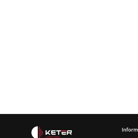
Lampa
wisząca
Lampa wisząc
3xE27
Lampa sufitowa
368.00
3xE27 Sora
Wine/Black
3xE27 CALLISTO
Latte/Khaki/Bl
BLACK/GOLD
376.00
387.45
Inform