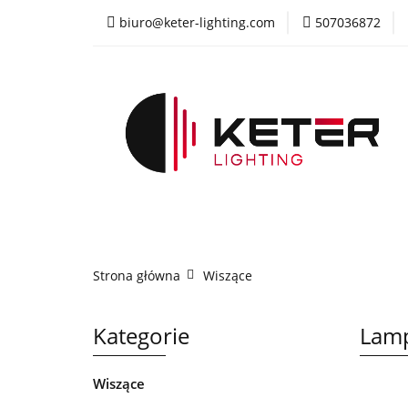
biuro@keter-lighting.com
507036872
Wiszące
Sufi
Żyrandole
PR
Wiszące
Sufitowe
Kinkiety
La
Strona główna
Wiszące
Kategorie
Lamp
Wiszące