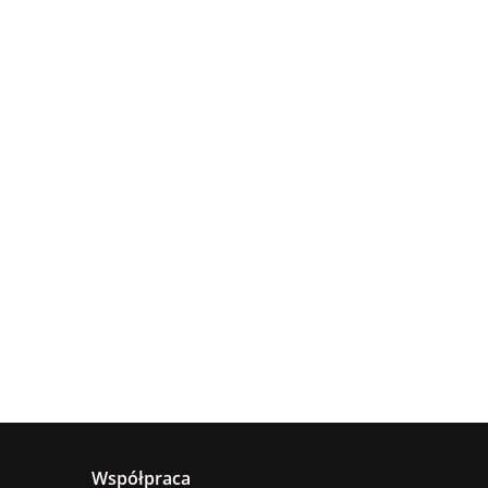
Lampa
Lampa
wisząca
Lampa
sufitowa
4xE27
sząca
wisząca 1xE27
660.00
5xE27 RING
Astoria
nya
Hanson Khaki
381.00
236.00
BLACK
ack
Współpraca