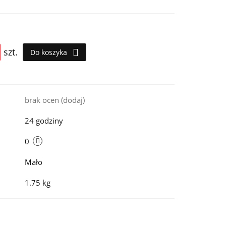
szt.
Do koszyka
i
brak ocen
(dodaj)
24 godziny
0
Mało
1.75 kg