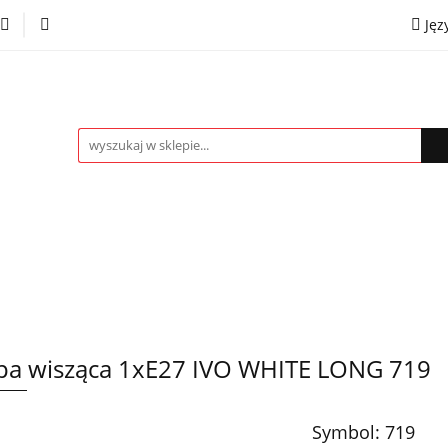
Jęz
towe
Kinkiety
Lampki nocne
Spoty
Plaf
P
OMOCJE %
Kontakt
Współpraca
Eng
mpki nocne
Spoty
Plafony
Żyrandole
PRO
a wisząca 1xE27 IVO WHITE LONG 719
Symbol:
719