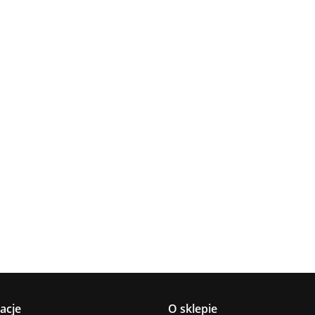
Lampa
Lampa
Lampa wi
wisząca 5xE27
Spot 3xE27
a
sufitowa 3xE14
1xE27 Ze
Lacrima Latte
YUNO WOOD
449.00
Luma
Brown/Bl
BLACK/NATURAL
358.00
336.00
ack
267.00
Black/Gold
acje
O sklepie