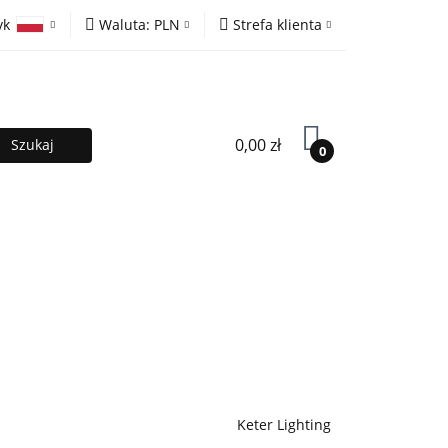
yk
Waluta:
PLN
Strefa klienta
ony
PLN
Zaloguj się
olski
EUR
Zarejestruj się
lish
Dodaj zgłoszenie
0,00 zł
0
MOCJE %
Kontakt
Współpraca
Keter Lighting