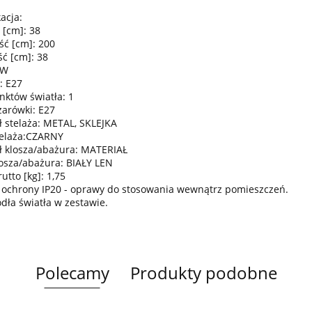
acja:
 [cm]: 38
ść [cm]: 200
ć [cm]: 38
0W
: E27
nktów światła: 1
żarówki: E27
ł stelaża: METAL, SKLEJKA
telaża:CZARNY
ł klosza/abażura: MATERIAŁ
losza/abażura: BIAŁY LEN
tto [kg]: 1,75
 ochrony IP20 - oprawy do stosowania wewnątrz pomieszczeń.
ódła światła w zestawie.
Polecamy
Produkty podobne