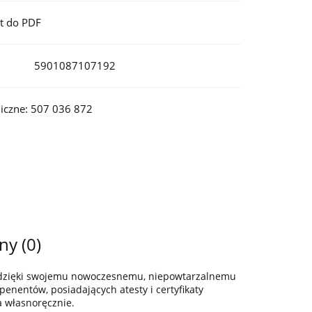
t do PDF
5901087107192
iczne: 507 036 872
ny (0)
z dzięki swojemu nowoczesnemu, niepowtarzalnemu
enentów, posiadających atesty i certyfikaty
a własnoręcznie.