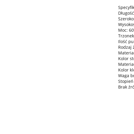
Specyfik
Długość
Szeroko
Wysokoś
Moc: 6
Trzonek
Ilość pu
Rodzaj 
Materia
Kolor s
Materia
Kolor k
Waga bru
Stopień
Brak źr