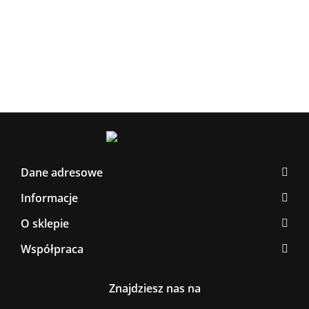
Black/Gold
BLAC
Latte/Khaki/Black
BLACK/GOLD
267.0
376.00
Dane adresowe
Informacje
O sklepie
Współpraca
Znajdziesz nas na