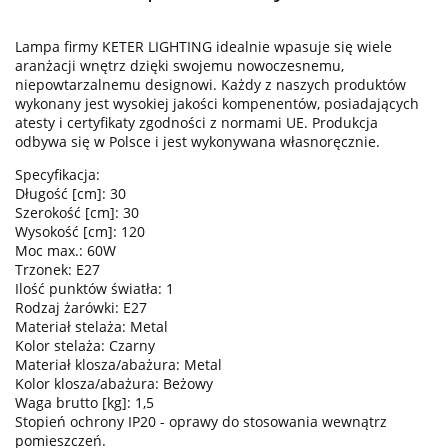
Lampa firmy KETER LIGHTING idealnie wpasuje się wiele
aranżacji wnętrz dzięki swojemu nowoczesnemu,
niepowtarzalnemu designowi. Każdy z naszych produktów
wykonany jest wysokiej jakości kompenentów, posiadających
atesty i certyfikaty zgodności z normami UE. Produkcja
odbywa się w Polsce i jest wykonywana własnoręcznie.
Specyfikacja:
Długość [cm]: 30
Szerokość [cm]: 30
Wysokość [cm]: 120
Moc max.: 60W
Trzonek: E27
Ilość punktów światła: 1
Rodzaj żarówki: E27
Materiał stelaża: Metal
Kolor stelaża: Czarny
Materiał klosza/abażura: Metal
Kolor klosza/abażura: Beżowy
Waga brutto [kg]: 1,5
Stopień ochrony IP20 - oprawy do stosowania wewnątrz
pomieszczeń.