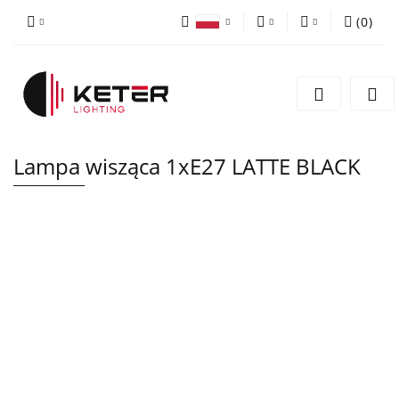
(
0
)
PLN
Zaloguj się
Polski
Zarejestruj się
EUR
English
Dodaj zgłoszenie
Lampa wisząca 1xE27 LATTE BLACK