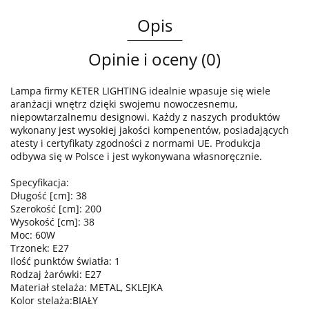
Opis
Opinie i oceny (0)
Lampa firmy KETER LIGHTING idealnie wpasuje się wiele
aranżacji wnętrz dzięki swojemu nowoczesnemu,
niepowtarzalnemu designowi. Każdy z naszych produktów
wykonany jest wysokiej jakości kompenentów, posiadających
atesty i certyfikaty zgodności z normami UE. Produkcja
odbywa się w Polsce i jest wykonywana własnoręcznie.
Specyfikacja:
Długość [cm]: 38
Szerokość [cm]: 200
Wysokość [cm]: 38
Moc: 60W
Trzonek: E27
Ilość punktów światła: 1
Rodzaj żarówki: E27
Materiał stelaża: METAL, SKLEJKA
Kolor stelaża:BIAŁY