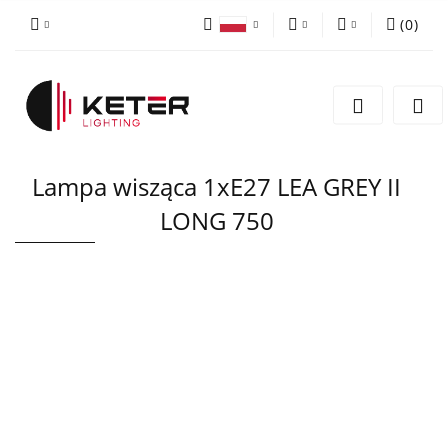
(
0
)
PLN
Zaloguj się
Polski
Zarejestruj się
EUR
English
Dodaj zgłoszenie
Lampa wisząca 1xE27 LEA GREY II
LONG 750