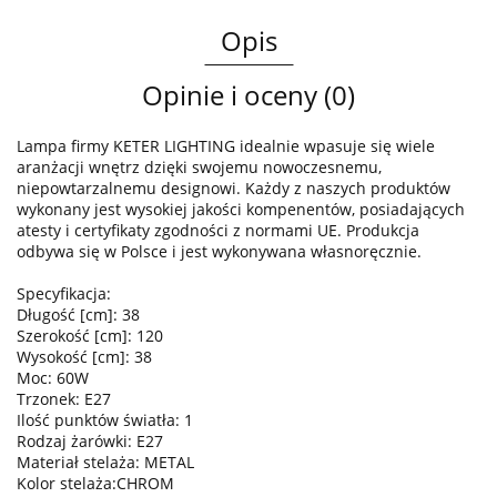
Opis
Opinie i oceny (0)
Lampa firmy KETER LIGHTING idealnie wpasuje się wiele
aranżacji wnętrz dzięki swojemu nowoczesnemu,
niepowtarzalnemu designowi. Każdy z naszych produktów
wykonany jest wysokiej jakości kompenentów, posiadających
atesty i certyfikaty zgodności z normami UE. Produkcja
odbywa się w Polsce i jest wykonywana własnoręcznie.
Specyfikacja:
Długość [cm]: 38
Szerokość [cm]: 120
Wysokość [cm]: 38
Moc: 60W
Trzonek: E27
Ilość punktów światła: 1
Rodzaj żarówki: E27
Materiał stelaża: METAL
Kolor stelaża:CHROM