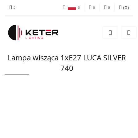
(
0
)
PLN
Zaloguj się
Polski
Zarejestruj się
EUR
English
Dodaj zgłoszenie
Lampa wisząca 1xE27 LUCA SILVER
740