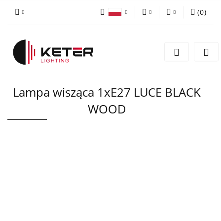
(
0
)
PLN
Zaloguj się
Polski
Zarejestruj się
EUR
English
Dodaj zgłoszenie
Lampa wisząca 1xE27 LUCE BLACK
WOOD