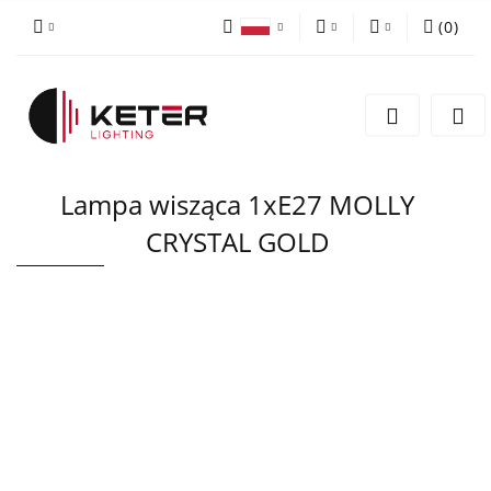
(
0
)
PLN
Zaloguj się
Polski
Zarejestruj się
EUR
English
Dodaj zgłoszenie
Lampa wisząca 1xE27 MOLLY
CRYSTAL GOLD