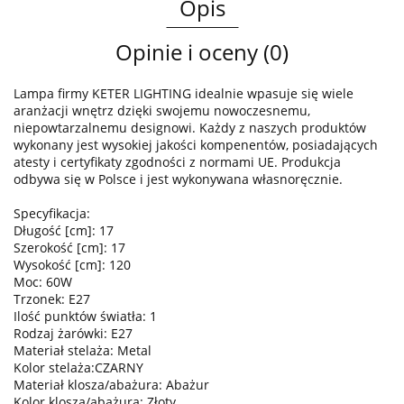
Opis
Opinie i oceny (0)
Lampa firmy KETER LIGHTING idealnie wpasuje się wiele
aranżacji wnętrz dzięki swojemu nowoczesnemu,
niepowtarzalnemu designowi. Każdy z naszych produktów
wykonany jest wysokiej jakości kompenentów, posiadających
atesty i certyfikaty zgodności z normami UE. Produkcja
odbywa się w Polsce i jest wykonywana własnoręcznie.
Specyfikacja:
Długość [cm]: 17
Szerokość [cm]: 17
Wysokość [cm]: 120
Moc: 60W
Trzonek: E27
Ilość punktów światła: 1
Rodzaj żarówki: E27
Materiał stelaża: Metal
Kolor stelaża:CZARNY
Materiał klosza/abażura: Abażur
Kolor klosza/abażura: Złoty