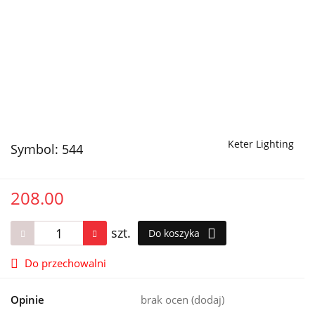
Keter Lighting
Symbol:
544
208.00
szt.
Do koszyka
Do przechowalni
Opinie
brak ocen
(dodaj)