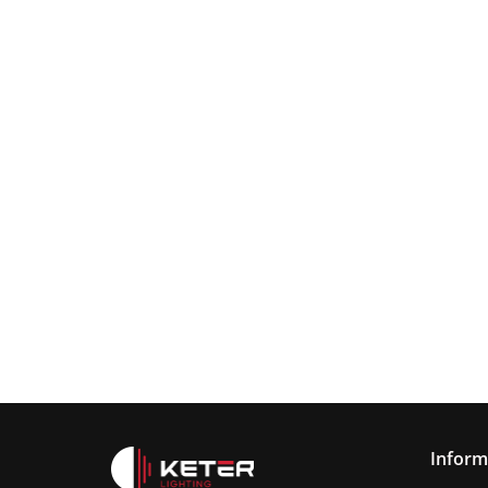
Lampa
wisząca
Lampa wisząc
3xE27
Lampa sufitowa
368.00
3xE27 Sora
Wine/Black
3xE27 CALLISTO
Latte/Khaki/Bl
BLACK/GOLD
376.00
387.45
Inform