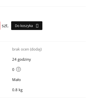
szt.
Do koszyka
i
brak ocen
(dodaj)
24 godziny
0
Mało
0.8 kg