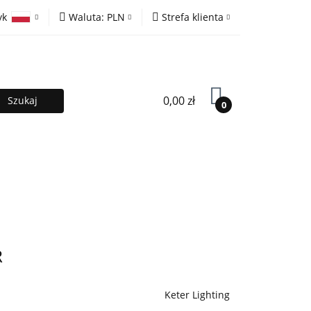
yk
Waluta:
PLN
Strefa klienta
ony
PLN
Zaloguj się
olski
EUR
Zarejestruj się
lish
Dodaj zgłoszenie
0,00 zł
0
MOCJE %
Kontakt
Współpraca
R
Keter Lighting