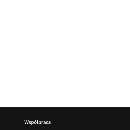
Lampa
Lampa
wisząca
Lampa
sufitowa
4xE27
sząca
wisząca 1xE27
660.00
5xE27 RING
Astoria
nya
Hanson Khaki
381.00
236.00
BLACK
ack
Współpraca