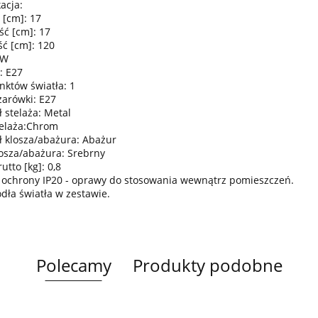
acja:
 [cm]: 17
ść [cm]: 17
ć [cm]: 120
0W
: E27
nktów światła: 1
żarówki: E27
 stelaża: Metal
telaża:Chrom
ł klosza/abażura: Abażur
losza/abażura: Srebrny
tto [kg]: 0,8
 ochrony IP20 - oprawy do stosowania wewnątrz pomieszczeń.
ódła światła w zestawie.
Polecamy
Produkty podobne