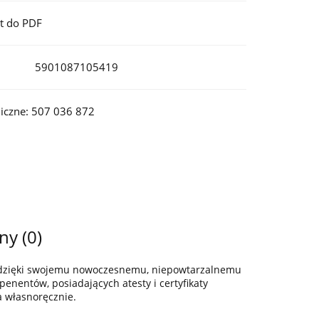
t do PDF
5901087105419
iczne: 507 036 872
ny (0)
z dzięki swojemu nowoczesnemu, niepowtarzalnemu
enentów, posiadających atesty i certyfikaty
a własnoręcznie.