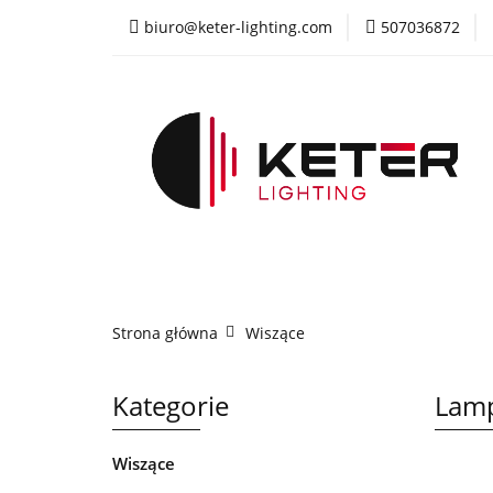
biuro@keter-lighting.com
507036872
Wiszące
Sufi
Żyrandole
PR
Wiszące
Sufitowe
Kinkiety
La
Strona główna
Wiszące
Kategorie
Lamp
Wiszące