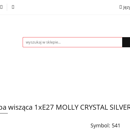
Jęz
towe
Kinkiety
Lampki nocne
Spoty
Plaf
P
OMOCJE %
Kontakt
Współpraca
Eng
mpki nocne
Spoty
Plafony
Żyrandole
PRO
a wisząca 1xE27 MOLLY CRYSTAL SILVE
Symbol:
541