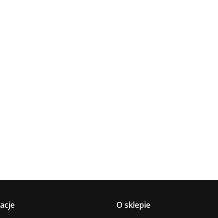
Lampa
Lampa
Lampa wi
wisząca 5xE27
Spot 3xE27
a
sufitowa 3xE14
1xE27 Ze
Lacrima Latte
YUNO WOOD
449.00
Luma
Brown/Bl
BLACK/NATURAL
358.00
336.00
ack
267.00
Black/Gold
acje
O sklepie