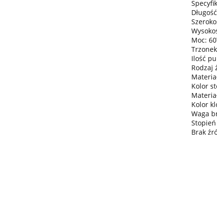
Specyfik
Długość
Szeroko
Wysokoś
Moc: 6
Trzonek
Ilość pu
Rodzaj 
Materiał
Kolor s
Materia
Kolor k
Waga bru
Stopień
Brak źr