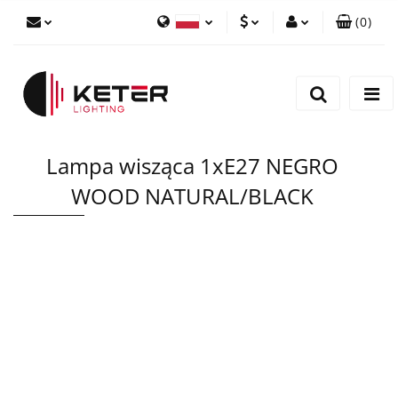
(
0
)
PLN
Zaloguj się
Polski
Zarejestruj się
EUR
English
Dodaj zgłoszenie
Lampa wisząca 1xE27 NEGRO
WOOD NATURAL/BLACK