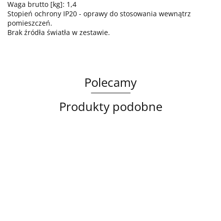
Waga brutto [kg]: 1,4
Stopień ochrony IP20 - oprawy do stosowania wewnątrz
pomieszczeń.
Brak źródła światła w zestawie.
Polecamy
Produkty podobne
Lampa
Lampa
Lampa
sufitowa
wisząca
sufitowa
3xE14
3xE27