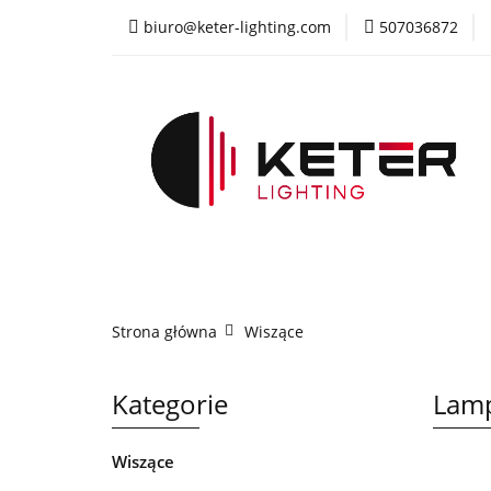
biuro@keter-lighting.com
507036872
Wiszące
Sufi
Żyrandole
PR
Wiszące
Sufitowe
Kinkiety
La
Strona główna
Wiszące
Kategorie
Lamp
Wiszące