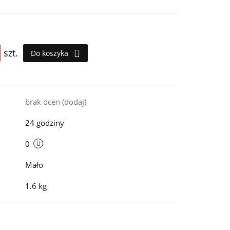
szt.
Do koszyka
i
brak ocen
(dodaj)
24 godziny
0
Mało
1.6 kg