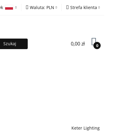
yk
Waluta:
PLN
Strefa klienta
ony
PLN
Zaloguj się
olski
EUR
Zarejestruj się
lish
Dodaj zgłoszenie
0,00 zł
0
MOCJE %
Kontakt
Współpraca
Keter Lighting