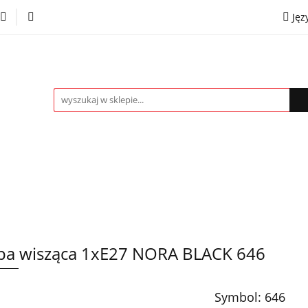
Jęz
towe
Kinkiety
Lampki nocne
Spoty
Plaf
P
OMOCJE %
Kontakt
Współpraca
Eng
mpki nocne
Spoty
Plafony
Żyrandole
PRO
a wisząca 1xE27 NORA BLACK 646
Symbol:
646