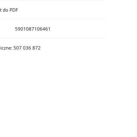
t do PDF
5901087106461
iczne: 507 036 872