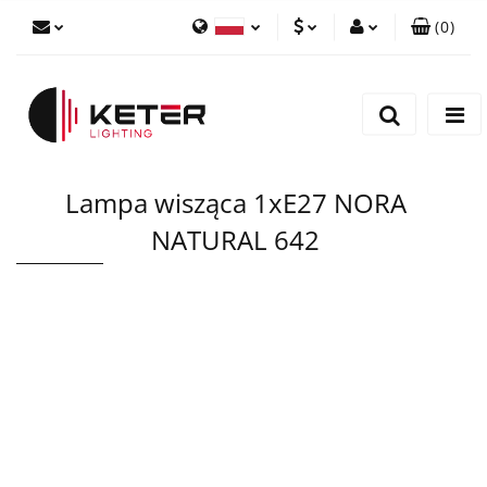
(
0
)
PLN
Zaloguj się
Polski
Zarejestruj się
EUR
English
Dodaj zgłoszenie
Lampa wisząca 1xE27 NORA
NATURAL 642