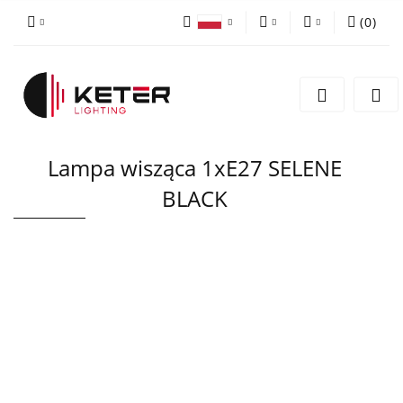
(
0
)
PLN
Zaloguj się
Polski
Zarejestruj się
EUR
English
Dodaj zgłoszenie
Lampa wisząca 1xE27 SELENE
BLACK