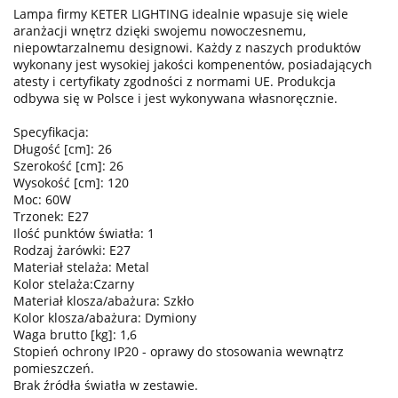
Lampa firmy KETER LIGHTING idealnie wpasuje się wiele
aranżacji wnętrz dzięki swojemu nowoczesnemu,
niepowtarzalnemu designowi. Każdy z naszych produktów
wykonany jest wysokiej jakości kompenentów, posiadających
atesty i certyfikaty zgodności z normami UE. Produkcja
odbywa się w Polsce i jest wykonywana własnoręcznie.
Specyfikacja:
Długość [cm]: 26
Szerokość [cm]: 26
Wysokość [cm]: 120
Moc: 60W
Trzonek: E27
Ilość punktów światła: 1
Rodzaj żarówki: E27
Materiał stelaża: Metal
Kolor stelaża:Czarny
Materiał klosza/abażura: Szkło
Kolor klosza/abażura: Dymiony
Waga brutto [kg]: 1,6
Stopień ochrony IP20 - oprawy do stosowania wewnątrz
pomieszczeń.
Brak źródła światła w zestawie.