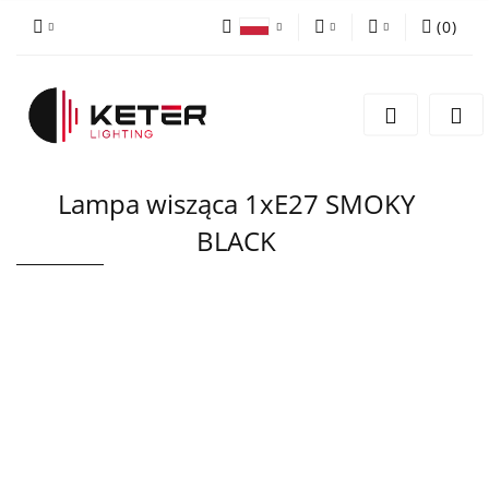
(
0
)
PLN
Zaloguj się
Polski
Zarejestruj się
EUR
English
Dodaj zgłoszenie
Lampa wisząca 1xE27 SMOKY
BLACK