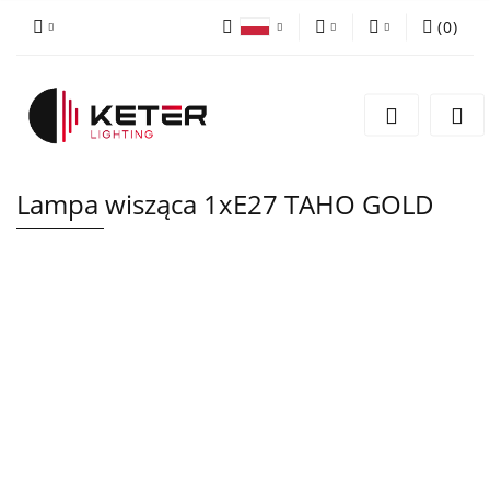
(
0
)
PLN
Zaloguj się
Polski
Zarejestruj się
EUR
English
Dodaj zgłoszenie
Lampa wisząca 1xE27 TAHO GOLD