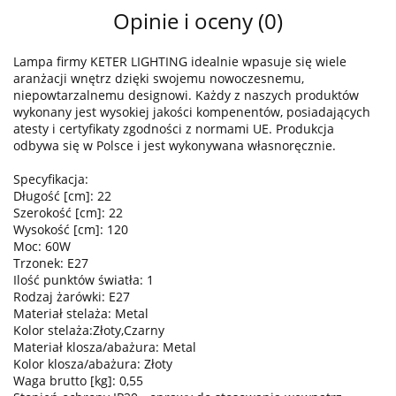
Opinie i oceny (0)
Lampa firmy KETER LIGHTING idealnie wpasuje się wiele
aranżacji wnętrz dzięki swojemu nowoczesnemu,
niepowtarzalnemu designowi. Każdy z naszych produktów
wykonany jest wysokiej jakości kompenentów, posiadających
atesty i certyfikaty zgodności z normami UE. Produkcja
odbywa się w Polsce i jest wykonywana własnoręcznie.
Specyfikacja:
Długość [cm]: 22
Szerokość [cm]: 22
Wysokość [cm]: 120
Moc: 60W
Trzonek: E27
Ilość punktów światła: 1
Rodzaj żarówki: E27
Materiał stelaża: Metal
Kolor stelaża:Złoty,Czarny
Materiał klosza/abażura: Metal
Kolor klosza/abażura: Złoty
Waga brutto [kg]: 0,55