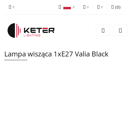
(
0
)
PLN
Zaloguj się
Polski
Zarejestruj się
EUR
English
Dodaj zgłoszenie
Lampa wisząca 1xE27 Valia Black