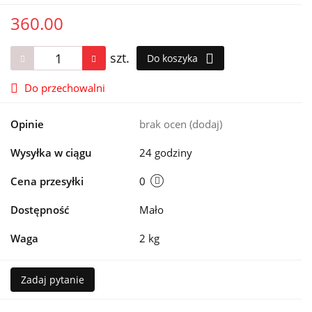
360.00
szt.
Do koszyka
Do przechowalni
Opinie
brak ocen
(dodaj)
Wysyłka w ciągu
24 godziny
Cena przesyłki
0
Dostępność
Mało
Waga
2 kg
Zadaj pytanie