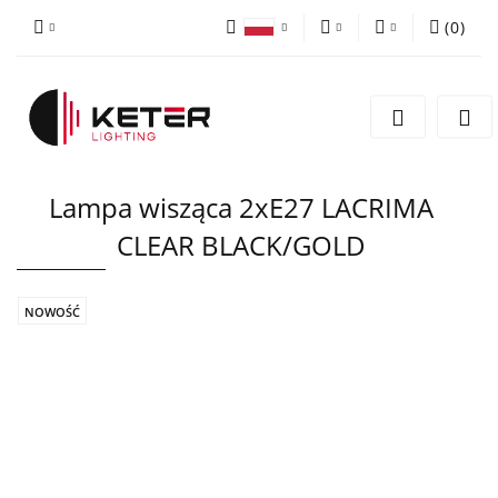
(
0
)
PLN
Zaloguj się
Polski
Zarejestruj się
EUR
English
Dodaj zgłoszenie
Lampa wisząca 2xE27 LACRIMA
CLEAR BLACK/GOLD
NOWOŚĆ