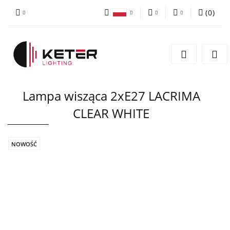
(
0
)
PLN
Zaloguj się
Polski
Zarejestruj się
EUR
English
Dodaj zgłoszenie
Lampa wisząca 2xE27 LACRIMA
CLEAR WHITE
NOWOŚĆ