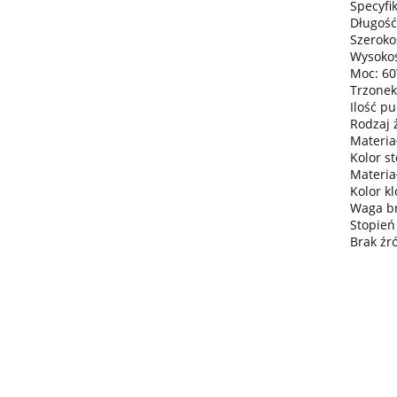
Specyfik
Długość
Szeroko
Wysokoś
Moc: 6
Trzonek
Ilość pu
Rodzaj 
Materiał
Kolor st
Materia
Kolor kl
Waga bru
Stopień
Brak źr