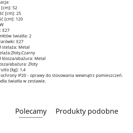
acja:
 [cm]: 52
ść [cm]: 25
ć [cm]: 120
0W
: E27
nktów światła: 2
żarówki: E27
 stelaża: Metal
elaża:Złoty,Czarny
ł klosza/abażura: Metal
osza/abażura: Złoty
tto [kg]: 1,4
 ochrony IP20 - oprawy do stosowania wewnątrz pomieszczeń.
ódła światła w zestawie.
Polecamy
Produkty podobne