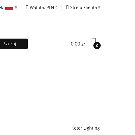
yk
Waluta:
PLN
Strefa klienta
ony
PLN
Zaloguj się
olski
EUR
Zarejestruj się
lish
Dodaj zgłoszenie
0,00 zł
0
MOCJE %
Kontakt
Współpraca
Keter Lighting