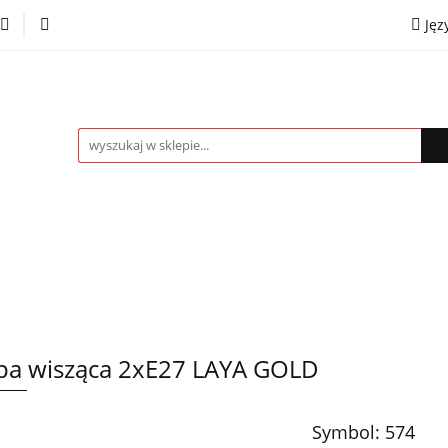
Jęz
towe
Kinkiety
Lampki nocne
Spoty
Plaf
P
OMOCJE %
Kontakt
Współpraca
Eng
mpki nocne
Spoty
Plafony
Żyrandole
PRO
a wisząca 2xE27 LAYA GOLD
Symbol:
574