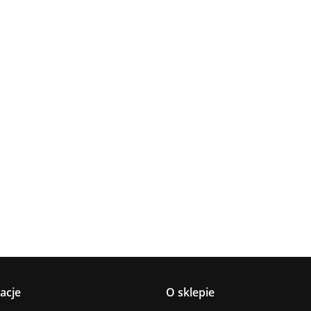
Lampa
Lampa
Lampa wi
wisząca 5xE27
Spot 3xE27
a
sufitowa 3xE14
1xE27 Ze
Lacrima Latte
YUNO WOOD
449.00
Luma
Brown/Bl
BLACK/NATURAL
358.00
336.00
ack
267.00
Black/Gold
acje
O sklepie