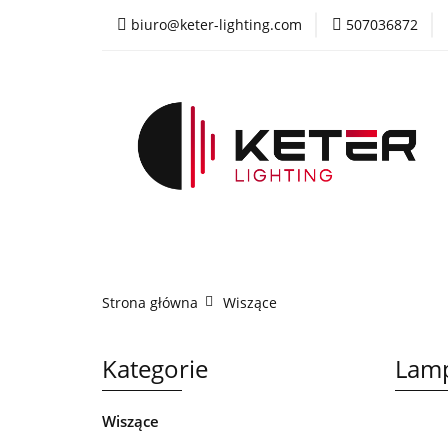
biuro@keter-lighting.com
507036872
Wiszące
Sufi
Żyrandole
PR
Wiszące
Sufitowe
Kinkiety
La
Strona główna
Wiszące
Kategorie
Lamp
Wiszące