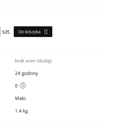
szt.
Do koszyka
i
brak ocen
(dodaj)
24 godziny
0
Mało
1.4 kg