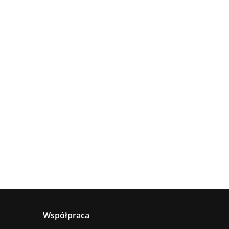
Lampa
Lampa
wisząca
Lampa
sufitowa
4xE27
sząca
wisząca 1xE27
660.00
5xE27 RING
Astoria
nya
Hanson Khaki
381.00
236.00
BLACK
ack
Współpraca