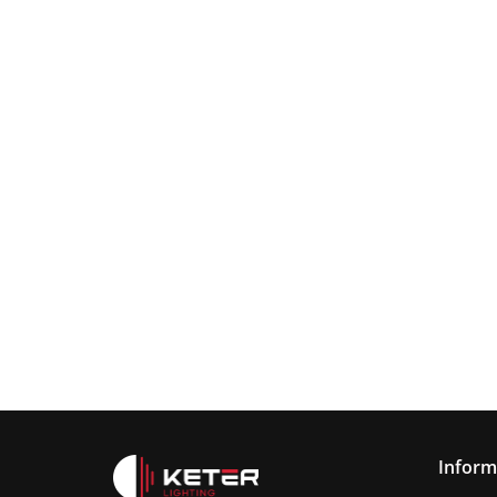
Lampa
wisząca
Lampa wisząc
3xE27
Lampa sufitowa
368.00
3xE27 Sora
Wine/Black
3xE27 CALLISTO
Latte/Khaki/Bl
BLACK/GOLD
376.00
387.45
Inform