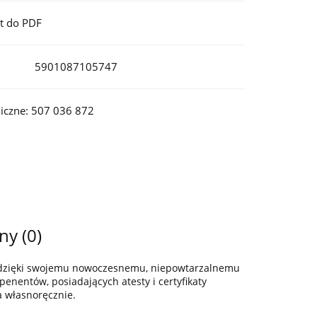
t do PDF
5901087105747
iczne: 507 036 872
ny (0)
z dzięki swojemu nowoczesnemu, niepowtarzalnemu
enentów, posiadających atesty i certyfikaty
a własnoręcznie.