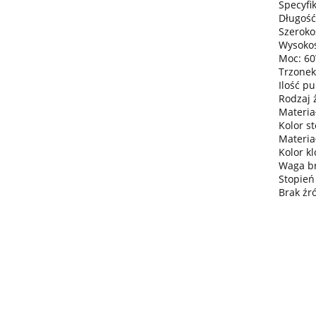
Specyfik
Długość
Szeroko
Wysokoś
Moc: 6
Trzonek
Ilość pu
Rodzaj 
Materiał
Kolor st
Materia
Kolor kl
Waga bru
Stopień
Brak źr