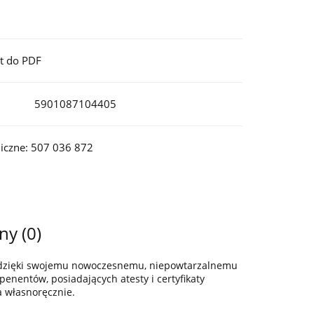
t do PDF
5901087104405
iczne: 507 036 872
ny (0)
z dzięki swojemu nowoczesnemu, niepowtarzalnemu
enentów, posiadających atesty i certyfikaty
a własnoręcznie.