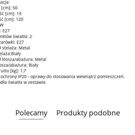
acja:
 [cm]: 50
ść [cm]: 19
ć [cm]: 120
0W
: E27
nktów światła: 2
żarówki: E27
 stelaża: Metal
elaża:Biały
ł klosza/abażura: Metal
osza/abażura: Biały
tto [kg]: 1,7
 ochrony IP20 - oprawy do stosowania wewnątrz pomieszczeń.
ódła światła w zestawie.
Polecamy
Produkty podobne