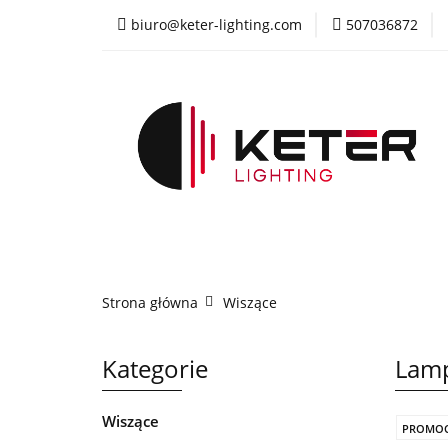
biuro@keter-lighting.com
507036872
Wiszące
Sufi
Żyrandole
PR
Wiszące
Sufitowe
Kinkiety
La
Strona główna
Wiszące
Kategorie
Lamp
Wiszące
PROMOC