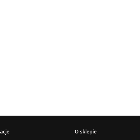
Lampa
Lampa
Lampa wi
wisząca 5xE27
Spot 3xE27
a
sufitowa 3xE14
1xE27 Ze
Lacrima Latte
YUNO WOOD
449.00
Luma
Brown/Bl
BLACK/NATURAL
358.00
336.00
ack
267.00
Black/Gold
acje
O sklepie