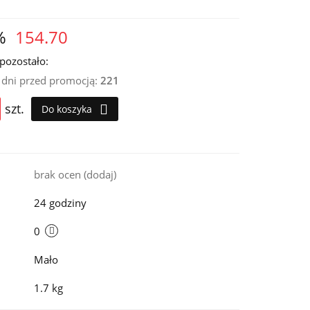
%
154.70
pozostało:
0 dni przed promocją:
221
szt.
Do koszyka
i
brak ocen
(dodaj)
24 godziny
0
Mało
1.7 kg