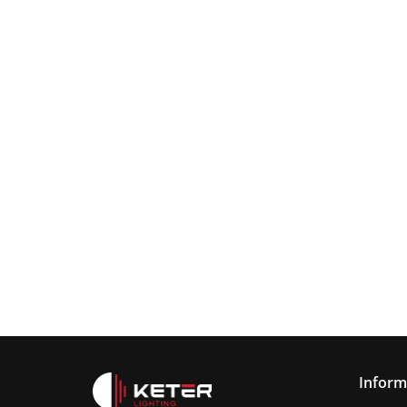
Lampa
wisząca
Lampa wisząc
3xE27
Lampa sufitowa
368.00
3xE27 Sora
Wine/Black
3xE27 CALLISTO
Latte/Khaki/Bl
BLACK/GOLD
376.00
387.45
Inform