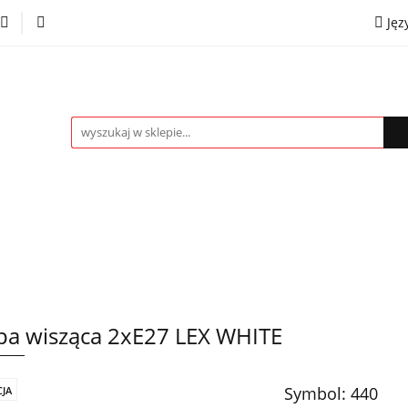
Jęz
towe
Kinkiety
Lampki nocne
Spoty
Plaf
P
OMOCJE %
Kontakt
Współpraca
Eng
mpki nocne
Spoty
Plafony
Żyrandole
PRO
a wisząca 2xE27 LEX WHITE
Symbol:
440
JA