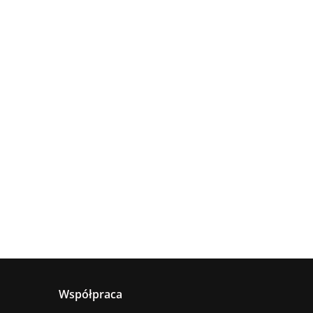
Lampa
Lampa
wisząca
Lampa
sufitowa
4xE27
sząca
wisząca 1xE27
660.00
5xE27 RING
Astoria
nya
Hanson Khaki
381.00
236.00
BLACK
ack
Współpraca