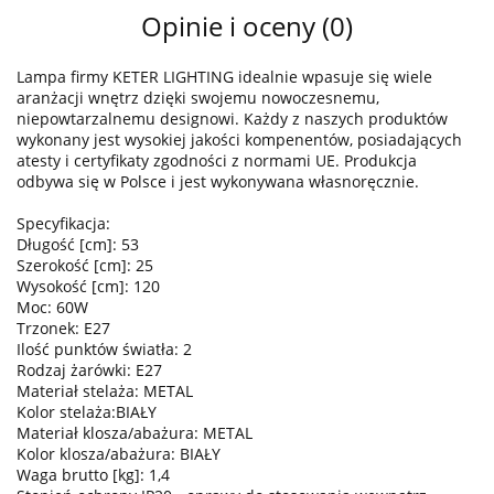
Opinie i oceny (0)
Lampa firmy KETER LIGHTING idealnie wpasuje się wiele
aranżacji wnętrz dzięki swojemu nowoczesnemu,
niepowtarzalnemu designowi. Każdy z naszych produktów
wykonany jest wysokiej jakości kompenentów, posiadających
atesty i certyfikaty zgodności z normami UE. Produkcja
odbywa się w Polsce i jest wykonywana własnoręcznie.
Specyfikacja:
Długość [cm]: 53
Szerokość [cm]: 25
Wysokość [cm]: 120
Moc: 60W
Trzonek: E27
Ilość punktów światła: 2
Rodzaj żarówki: E27
Materiał stelaża: METAL
Kolor stelaża:BIAŁY
Materiał klosza/abażura: METAL
Kolor klosza/abażura: BIAŁY
Waga brutto [kg]: 1,4