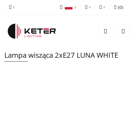
(
0
)
PLN
Zaloguj się
Polski
Zarejestruj się
EUR
English
Dodaj zgłoszenie
Lampa wisząca 2xE27 LUNA WHITE