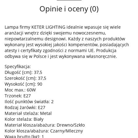
Opinie i oceny (0)
Lampa firmy KETER LIGHTING idealnie wpasuje się wiele
aranżacji wnętrz dzięki swojemu nowoczesnemu,
niepowtarzalnemu designowi. Każdy z naszych produktów
wykonany jest wysokiej jakości kompenentów, posiadających
atesty i certyfikaty zgodności z normami UE. Produkcja
odbywa się w Polsce i jest wykonywana własnoręcznie.
Specyfikacja:
Długość [cm]: 37,5
Szerokość [cm]: 37,5
Wysokość [cm]: 90
Moc max.: 60W
Trzonek: E27
Ilość punktów światła: 2
Rodzaj żarówki: E27
Materiał stelaża: Metal
Kolor stelaża: Biały
Materiał klosza/abażura: Drewno/Szkło
Kolor klosza/abażura: Czarny/Mleczny
Waga brutto [kg]: 1