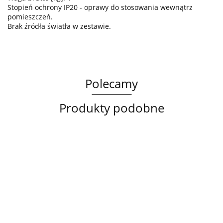
Stopień ochrony IP20 - oprawy do stosowania wewnątrz
pomieszczeń.
Brak źródła światła w zestawie.
Polecamy
Produkty podobne
Lampa
Lampa
Lampa
sufitowa
wisząca
sufitowa
3xE14
3xE27