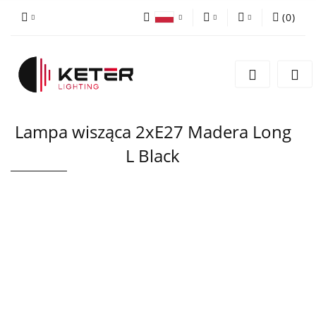
(
0
)
PLN
Zaloguj się
Polski
Zarejestruj się
EUR
English
Dodaj zgłoszenie
Lampa wisząca 2xE27 Madera Long
L Black