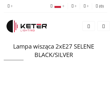
(
0
)
PLN
Zaloguj się
Polski
Zarejestruj się
EUR
English
Dodaj zgłoszenie
Lampa wisząca 2xE27 SELENE
BLACK/SILVER