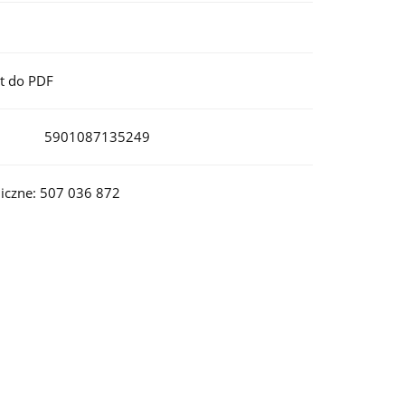
t do PDF
5901087135249
iczne: 507 036 872