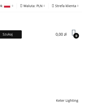
yk
Waluta:
PLN
Strefa klienta
ony
PLN
Zaloguj się
olski
EUR
Zarejestruj się
lish
Dodaj zgłoszenie
0,00 zł
0
MOCJE %
Kontakt
Współpraca
Keter Lighting