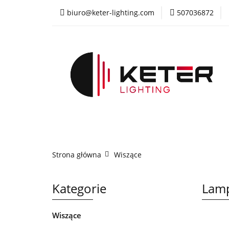
biuro@keter-lighting.com
507036872
Wiszące
Sufi
Żyrandole
PR
Wiszące
Sufitowe
Kinkiety
La
Strona główna
Wiszące
Kategorie
Lamp
Wiszące