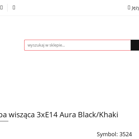
Jęz
towe
Kinkiety
Lampki nocne
Spoty
Plaf
P
OMOCJE %
Kontakt
Współpraca
Eng
mpki nocne
Spoty
Plafony
Żyrandole
PRO
a wisząca 3xE14 Aura Black/Khaki
Symbol:
3524