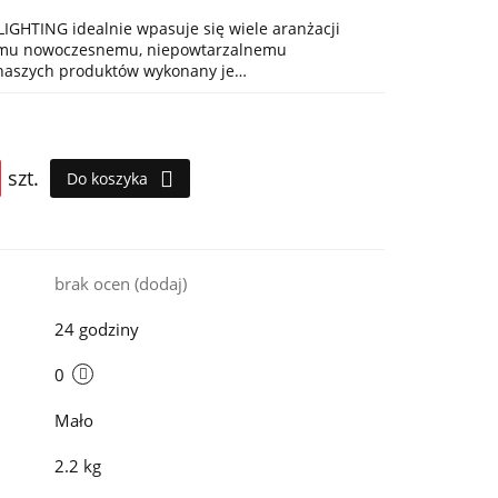
IGHTING idealnie wpasuje się wiele aranżacji
jemu nowoczesnemu, niepowtarzalnemu
 naszych produktów wykonany je…
szt.
Do koszyka
i
brak ocen
(dodaj)
24 godziny
0
Mało
2.2 kg