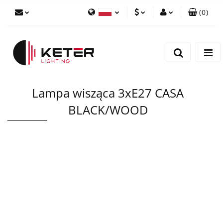
(
0
)
PLN
Zaloguj się
Polski
Zarejestruj się
EUR
English
Dodaj zgłoszenie
Lampa wisząca 3xE27 CASA
BLACK/WOOD