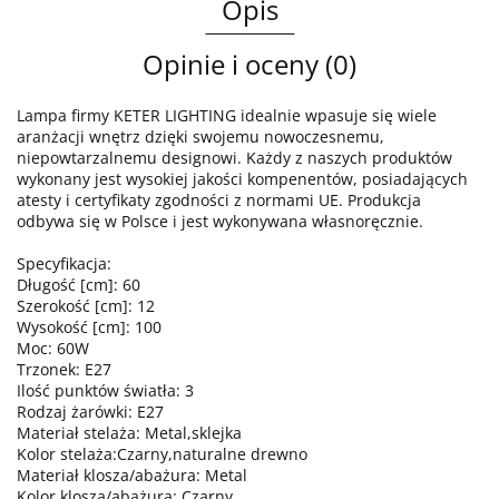
Opis
Opinie i oceny (0)
Lampa firmy KETER LIGHTING idealnie wpasuje się wiele
aranżacji wnętrz dzięki swojemu nowoczesnemu,
niepowtarzalnemu designowi. Każdy z naszych produktów
wykonany jest wysokiej jakości kompenentów, posiadających
atesty i certyfikaty zgodności z normami UE. Produkcja
odbywa się w Polsce i jest wykonywana własnoręcznie.
Specyfikacja:
Długość [cm]: 60
Szerokość [cm]: 12
Wysokość [cm]: 100
Moc: 60W
Trzonek: E27
Ilość punktów światła: 3
Rodzaj żarówki: E27
Materiał stelaża: Metal,sklejka
Kolor stelaża:Czarny,naturalne drewno
Materiał klosza/abażura: Metal
Kolor klosza/abażura: Czarny