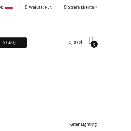
yk
Waluta:
PLN
Strefa klienta
ony
PLN
Zaloguj się
olski
EUR
Zarejestruj się
lish
Dodaj zgłoszenie
0,00 zł
0
MOCJE %
Kontakt
Współpraca
Keter Lighting