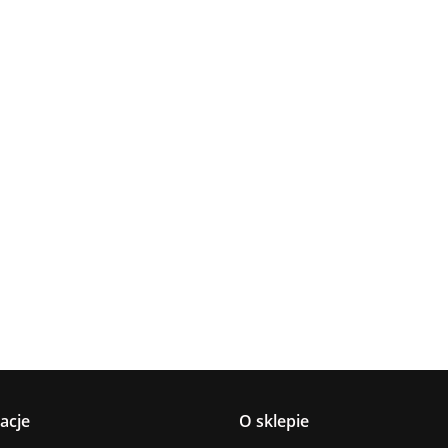
Lampa
Lampa
Lampa wi
wisząca 5xE27
Spot 3xE27
a
sufitowa 3xE14
1xE27 Ze
Lacrima Latte
YUNO WOOD
449.00
Luma
Brown/Bl
BLACK/NATURAL
358.00
336.00
ack
267.00
Black/Gold
acje
O sklepie