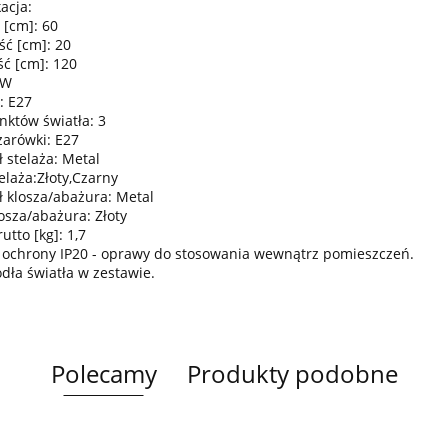
acja:
 [cm]: 60
ść [cm]: 20
ć [cm]: 120
0W
: E27
nktów światła: 3
żarówki: E27
 stelaża: Metal
elaża:Złoty,Czarny
ł klosza/abażura: Metal
osza/abażura: Złoty
tto [kg]: 1,7
 ochrony IP20 - oprawy do stosowania wewnątrz pomieszczeń.
ódła światła w zestawie.
Polecamy
Produkty podobne