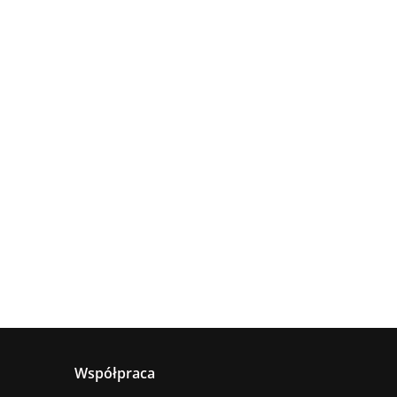
Lampa
Lampa
wisząca
Lampa
sufitowa
4xE27
sząca
wisząca 1xE27
660.00
5xE27 RING
Astoria
nya
Hanson Khaki
381.00
236.00
BLACK
ack
Współpraca