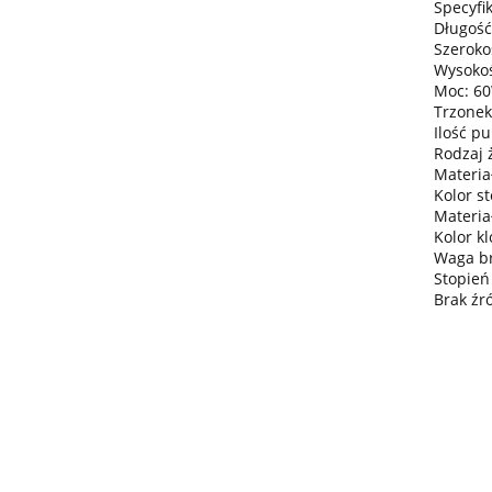
Specyfik
Długość
Szeroko
Wysokoś
Moc: 6
Trzonek
Ilość pu
Rodzaj 
Materiał
Kolor st
Materia
Kolor kl
Waga bru
Stopień
Brak źr