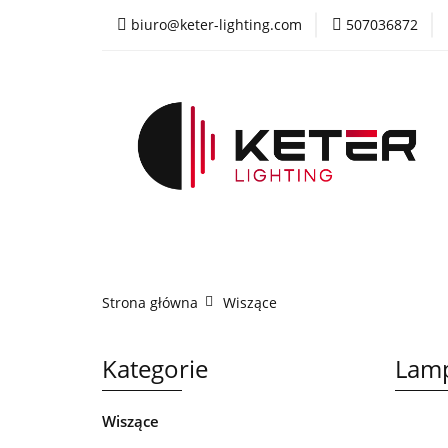
biuro@keter-lighting.com
507036872
Wiszące
Sufi
Żyrandole
PR
Wiszące
Sufitowe
Kinkiety
La
Strona główna
Wiszące
Kategorie
Lam
Wiszące