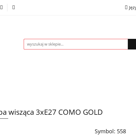
Jęz
towe
Kinkiety
Lampki nocne
Spoty
Plaf
P
OMOCJE %
Kontakt
Współpraca
Eng
mpki nocne
Spoty
Plafony
Żyrandole
PRO
pa wisząca 3xE27 COMO GOLD
Symbol:
558