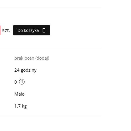
szt.
Do koszyka
i
brak ocen
(dodaj)
24 godziny
0
Mało
1.7 kg