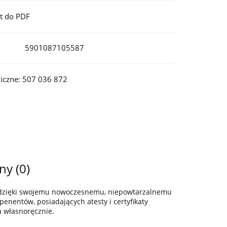
t do PDF
5901087105587
iczne: 507 036 872
ny (0)
z dzięki swojemu nowoczesnemu, niepowtarzalnemu
enentów, posiadających atesty i certyfikaty
a własnoręcznie.