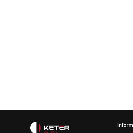
Lampa
wisząca
Lampa wisząc
3xE27
Lampa sufitowa
368.00
3xE27 Sora
Wine/Black
3xE27 CALLISTO
Latte/Khaki/Bl
BLACK/GOLD
376.00
387.45
Inform