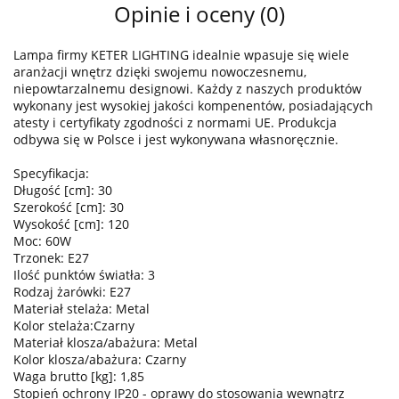
Opinie i oceny (0)
Lampa firmy KETER LIGHTING idealnie wpasuje się wiele
aranżacji wnętrz dzięki swojemu nowoczesnemu,
niepowtarzalnemu designowi. Każdy z naszych produktów
wykonany jest wysokiej jakości kompenentów, posiadających
atesty i certyfikaty zgodności z normami UE. Produkcja
odbywa się w Polsce i jest wykonywana własnoręcznie.
Specyfikacja:
Długość [cm]: 30
Szerokość [cm]: 30
Wysokość [cm]: 120
Moc: 60W
Trzonek: E27
Ilość punktów światła: 3
Rodzaj żarówki: E27
Materiał stelaża: Metal
Kolor stelaża:Czarny
Materiał klosza/abażura: Metal
Kolor klosza/abażura: Czarny
Waga brutto [kg]: 1,85
Stopień ochrony IP20 - oprawy do stosowania wewnątrz