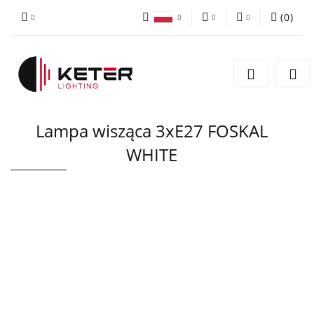
(
0
)
PLN
Zaloguj się
Polski
Zarejestruj się
EUR
English
Dodaj zgłoszenie
Lampa wisząca 3xE27 FOSKAL
WHITE