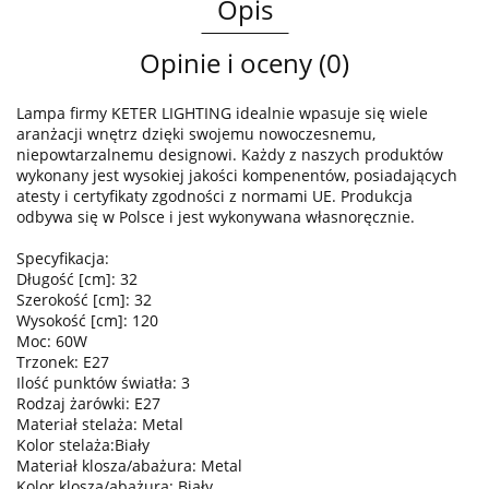
Opis
Opinie i oceny (0)
Lampa firmy KETER LIGHTING idealnie wpasuje się wiele
aranżacji wnętrz dzięki swojemu nowoczesnemu,
niepowtarzalnemu designowi. Każdy z naszych produktów
wykonany jest wysokiej jakości kompenentów, posiadających
atesty i certyfikaty zgodności z normami UE. Produkcja
odbywa się w Polsce i jest wykonywana własnoręcznie.
Specyfikacja:
Długość [cm]: 32
Szerokość [cm]: 32
Wysokość [cm]: 120
Moc: 60W
Trzonek: E27
Ilość punktów światła: 3
Rodzaj żarówki: E27
Materiał stelaża: Metal
Kolor stelaża:Biały
Materiał klosza/abażura: Metal
Kolor klosza/abażura: Biały