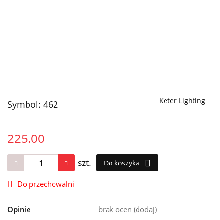
Keter Lighting
Symbol:
462
225.00
szt.
Do koszyka
Do przechowalni
Opinie
brak ocen
(dodaj)