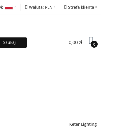
yk
Waluta:
PLN
Strefa klienta
ony
PLN
Zaloguj się
olski
EUR
Zarejestruj się
lish
Dodaj zgłoszenie
0,00 zł
0
MOCJE %
Kontakt
Współpraca
Keter Lighting