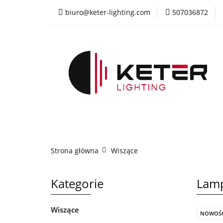
biuro@keter-lighting.com
507036872
Wiszące
Sufi
Żyrandole
PR
Wiszące
Sufitowe
Kinkiety
La
Strona główna
Wiszące
Kategorie
Lamp
Wiszące
NOWOŚ