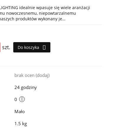
IGHTING idealnie wpasuje się wiele aranżacji
jemu nowoczesnemu, niepowtarzalnemu
 naszych produktów wykonany je…
szt.
Do koszyka
i
brak ocen
(dodaj)
24 godziny
0
Mało
1.5 kg