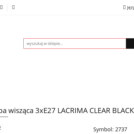
Jęz
towe
Kinkiety
Lampki nocne
Spoty
Plaf
P
OMOCJE %
Kontakt
Współpraca
Eng
mpki nocne
Spoty
Plafony
Żyrandole
PRO
a wisząca 3xE27 LACRIMA CLEAR BLACK
Symbol:
2737
Ć