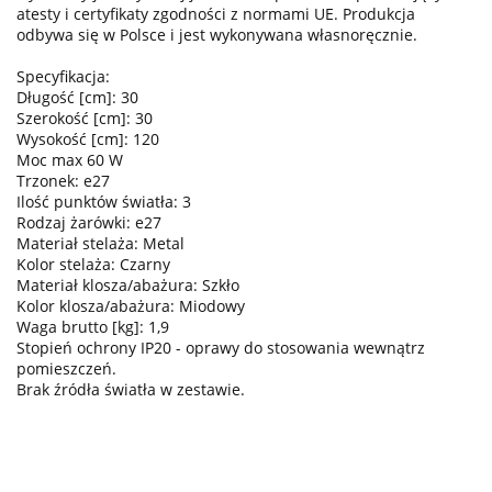
atesty i certyfikaty zgodności z normami UE. Produkcja
odbywa się w Polsce i jest wykonywana własnoręcznie.
Specyfikacja:
Długość [cm]: 30
Szerokość [cm]: 30
Wysokość [cm]: 120
Moc max 60 W
Trzonek: e27
Ilość punktów światła: 3
Rodzaj żarówki: e27
Materiał stelaża: Metal
Kolor stelaża: Czarny
Materiał klosza/abażura: Szkło
Kolor klosza/abażura: Miodowy
Waga brutto [kg]: 1,9
Stopień ochrony IP20 - oprawy do stosowania wewnątrz
pomieszczeń.
Brak źródła światła w zestawie.