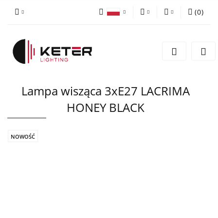
(
0
)
PLN
Zaloguj się
Polski
Zarejestruj się
EUR
English
Dodaj zgłoszenie
Lampa wisząca 3xE27 LACRIMA
HONEY BLACK
NOWOŚĆ