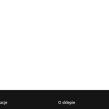
Lampa
Lampa
Lampa wi
wisząca 5xE27
Spot 3xE27
a
sufitowa 3xE14
1xE27 Ze
Lacrima Latte
YUNO WOOD
449.00
Luma
Brown/Bl
BLACK/NATURAL
358.00
336.00
ack
267.00
Black/Gold
acje
O sklepie