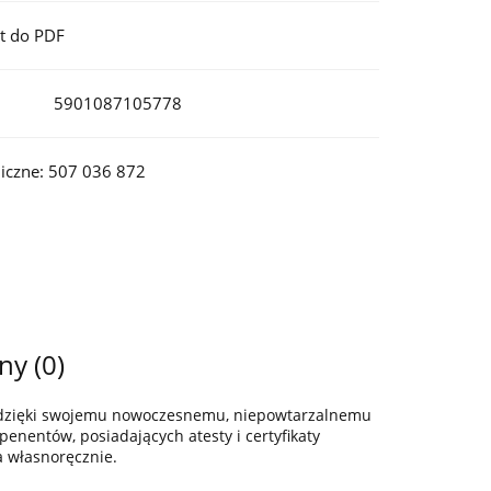
t do PDF
5901087105778
iczne: 507 036 872
ny (0)
z dzięki swojemu nowoczesnemu, niepowtarzalnemu
enentów, posiadających atesty i certyfikaty
a własnoręcznie.