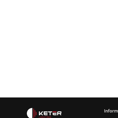
Lampa
wisząca
Lampa wisząc
3xE27
Lampa sufitowa
368.00
3xE27 Sora
Wine/Black
3xE27 CALLISTO
Latte/Khaki/Bl
BLACK/GOLD
376.00
387.45
Inform