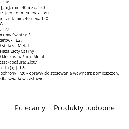
acja:
 [cm]: min. 40 max. 180
ść [cm]: min. 40 max. 180
ć [cm]: min. 40 max. 180
0W
: E27
nktów światła: 3
żarówki: E27
 stelaża: Metal
elaża:Złoty,Czarny
ł klosza/abażura: Metal
osza/abażura: Złoty
tto [kg]: 1,8
 ochrony IP20 - oprawy do stosowania wewnątrz pomieszczeń.
ódła światła w zestawie.
Polecamy
Produkty podobne