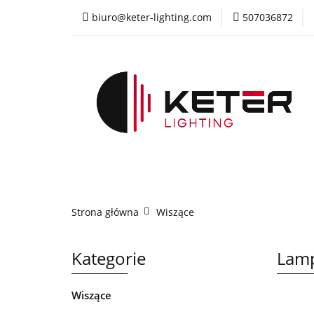
biuro@keter-lighting.com
507036872
Wiszące
Sufi
Żyrandole
PR
Wiszące
Sufitowe
Kinkiety
La
Strona główna
Wiszące
Kategorie
Lamp
Wiszące