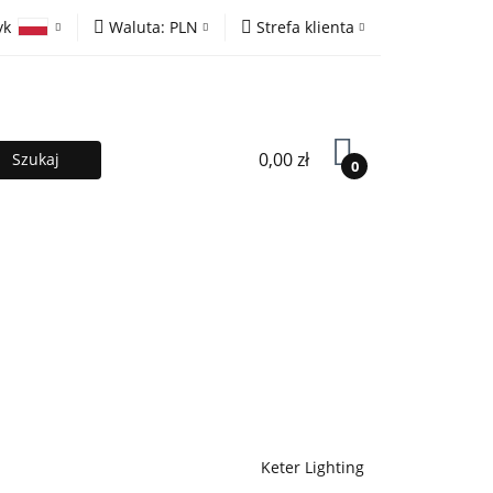
yk
Waluta:
PLN
Strefa klienta
ony
PLN
Zaloguj się
olski
EUR
Zarejestruj się
lish
Dodaj zgłoszenie
0,00 zł
0
MOCJE %
Kontakt
Współpraca
Keter Lighting