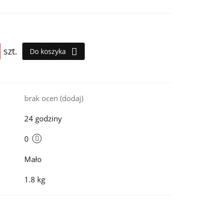
szt.
Do koszyka
i
brak ocen
(dodaj)
24 godziny
0
Mało
1.8 kg