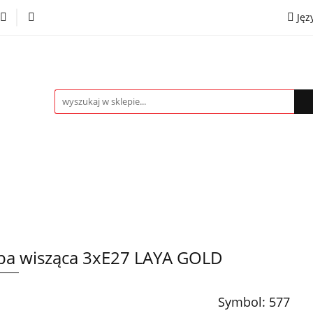
Jęz
towe
Kinkiety
Lampki nocne
Spoty
Plaf
P
OMOCJE %
Kontakt
Współpraca
Eng
mpki nocne
Spoty
Plafony
Żyrandole
PRO
a wisząca 3xE27 LAYA GOLD
Symbol:
577