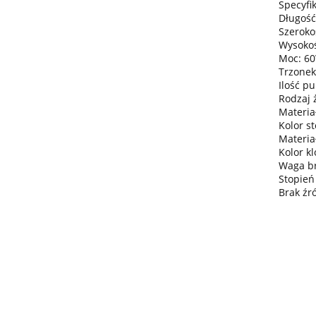
Specyfik
Długość
Szeroko
Wysokoś
Moc: 6
Trzonek
Ilość pu
Rodzaj 
Materiał
Kolor st
Materia
Kolor kl
Waga bru
Stopień
Brak źr