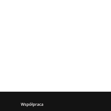
Lampa
Lampa
wisząca
Lampa
sufitowa
4xE27
sząca
wisząca 1xE27
660.00
5xE27 RING
Astoria
nya
Hanson Khaki
381.00
236.00
BLACK
ack
Współpraca