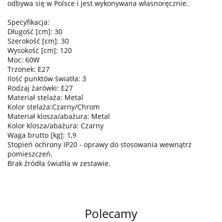
odbywa się w Polsce i jest wykonywana własnoręcznie.
Specyfikacja:
Długość [cm]: 30
Szerokość [cm]: 30
Wysokość [cm]: 120
Moc: 60W
Trzonek: E27
Ilość punktów światła: 3
Rodzaj żarówki: E27
Materiał stelaża: Metal
Kolor stelaża:Czarny/Chrom
Materiał klosza/abażura: Metal
Kolor klosza/abażura: Czarny
Waga brutto [kg]: 1,9
Stopień ochrony IP20 - oprawy do stosowania wewnątrz
pomieszczeń.
Brak źródła światła w zestawie.
Polecamy