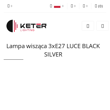
(
0
)
PLN
Zaloguj się
Polski
Zarejestruj się
EUR
English
Dodaj zgłoszenie
Lampa wisząca 3xE27 LUCE BLACK
SILVER