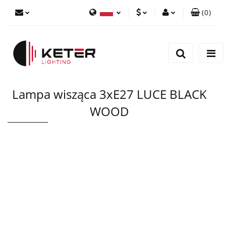
(
0
)
PLN
Zaloguj się
Polski
Zarejestruj się
EUR
English
Dodaj zgłoszenie
Lampa wisząca 3xE27 LUCE BLACK
WOOD