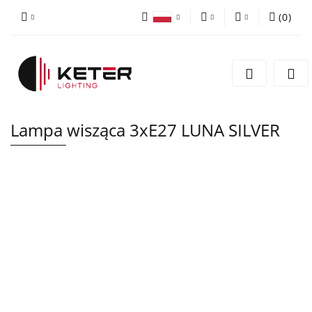
(
0
)
PLN
Zaloguj się
Polski
Zarejestruj się
EUR
English
Dodaj zgłoszenie
Lampa wisząca 3xE27 LUNA SILVER