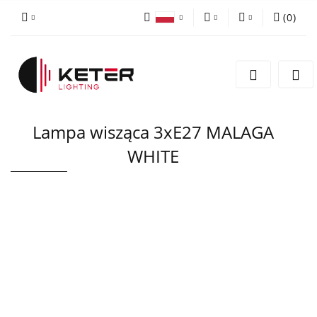
(
0
)
PLN
Zaloguj się
Polski
Zarejestruj się
EUR
English
Dodaj zgłoszenie
Lampa wisząca 3xE27 MALAGA
WHITE