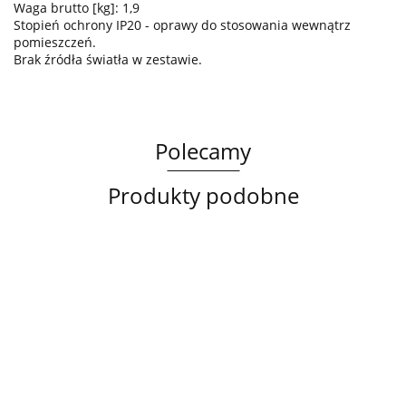
Waga brutto [kg]: 1,9
Stopień ochrony IP20 - oprawy do stosowania wewnątrz
pomieszczeń.
Brak źródła światła w zestawie.
Polecamy
Produkty podobne
Lampa
Lampa
Lampa
sufitowa
wisząca
sufitowa
3xE14
3xE27