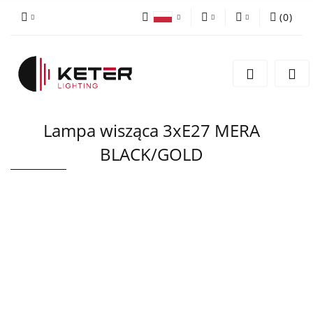
(
0
)
PLN
Zaloguj się
Polski
Zarejestruj się
EUR
English
Dodaj zgłoszenie
Lampa wisząca 3xE27 MERA
BLACK/GOLD