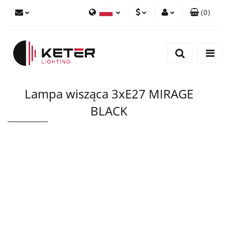
(
0
)
PLN
Zaloguj się
Polski
Zarejestruj się
EUR
English
Dodaj zgłoszenie
Lampa wisząca 3xE27 MIRAGE
BLACK