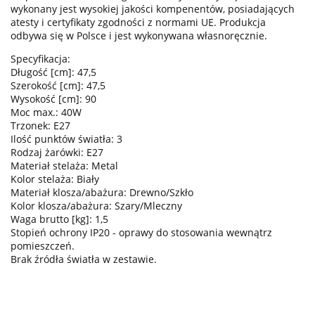
wykonany jest wysokiej jakości kompenentów, posiadających
atesty i certyfikaty zgodności z normami UE. Produkcja
odbywa się w Polsce i jest wykonywana własnoręcznie.
Specyfikacja:
Długość [cm]: 47,5
Szerokość [cm]: 47,5
Wysokość [cm]: 90
Moc max.: 40W
Trzonek: E27
Ilość punktów światła: 3
Rodzaj żarówki: E27
Materiał stelaża: Metal
Kolor stelaża: Biały
Materiał klosza/abażura: Drewno/Szkło
Kolor klosza/abażura: Szary/Mleczny
Waga brutto [kg]: 1,5
Stopień ochrony IP20 - oprawy do stosowania wewnątrz
pomieszczeń.
Brak źródła światła w zestawie.