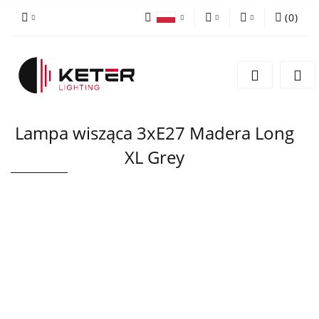
(
0
)
PLN
Zaloguj się
Polski
Zarejestruj się
EUR
English
Dodaj zgłoszenie
Lampa wisząca 3xE27 Madera Long
XL Grey