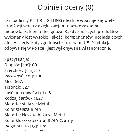
Opinie i oceny (0)
Lampa firmy KETER LIGHTING idealnie wpasuje się wiele
aranżacji wnętrz dzięki swojemu nowoczesnemu,
niepowtarzalnemu designowi. Każdy z naszych produktów
wykonany jest wysokiej jakości kompenentów, posiadających
atesty i certyfikaty zgodności z normami UE. Produkcja
odbywa się w Polsce i jest wykonywana własnoręcznie.
Specyfikacja:
Długość [cm]: 60
Szerokość [cm]: 12
Wysokość [cm]: 100
Moc: 60W
Trzonek: E27
Ilość punktów światła: 3
Rodzaj żarówki: E27
Materiał stelaża: Metal
Kolor stelaża:BIAŁY
Materiał klosza/abażura: Metal
Kolor klosza/abażura: BIAŁY,Czarny
Waga brutto [kg]: 1,85