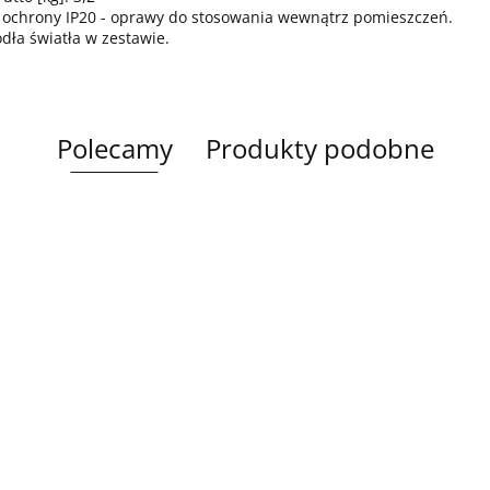
 ochrony IP20 - oprawy do stosowania wewnątrz pomieszczeń.
ódła światła w zestawie.
Polecamy
Produkty podobne
Lampa
Lampa
Lampa wi
wisząca 5xE27
Spot 3xE27
a
sufitowa 3xE14
1xE27 Ze
Lacrima Latte
YUNO WOOD
449.00
Luma
Brown/Bl
BLACK/NATURAL
358.00
336.00
ack
267.00
Black/Gold