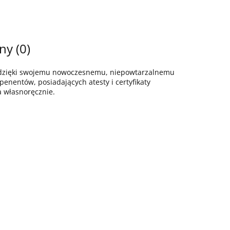
ny (0)
z dzięki swojemu nowoczesnemu, niepowtarzalnemu
enentów, posiadających atesty i certyfikaty
a własnoręcznie.