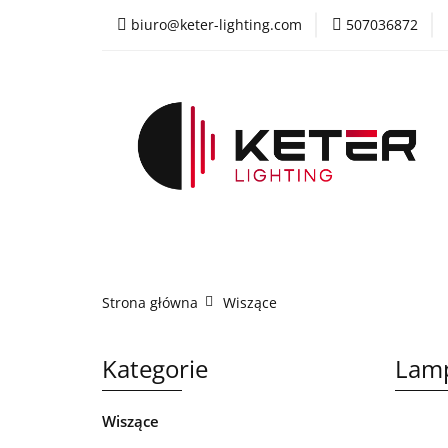
biuro@keter-lighting.com
507036872
Wiszące
Sufi
Żyrandole
PR
Wiszące
Sufitowe
Kinkiety
La
Strona główna
Wiszące
Kategorie
Lamp
Wiszące