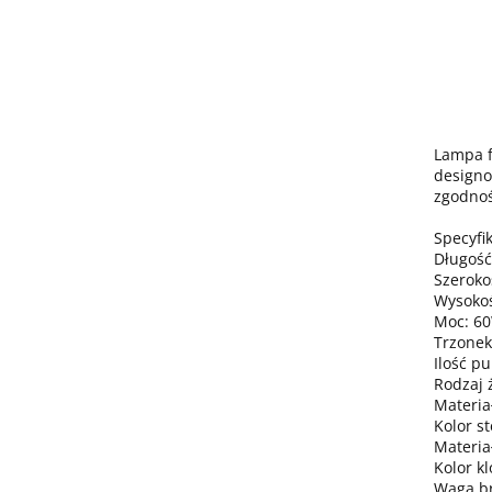
Lampa f
designo
zgodnoś
Specyfik
Długość
Szeroko
Wysokoś
Moc: 6
Trzonek
Ilość pu
Rodzaj 
Materiał
Kolor st
Materia
Kolor kl
Waga bru