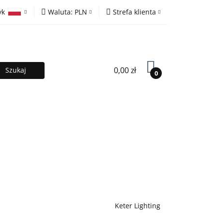
yk
Waluta:
PLN
Strefa klienta
ony
PLN
Zaloguj się
olski
EUR
Zarejestruj się
lish
Dodaj zgłoszenie
0,00 zł
0
MOCJE %
Kontakt
Współpraca
Keter Lighting