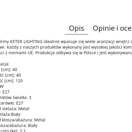
Opis
Opinie i oce
irmy KETER LIGHTING idealnie wpasuje się wiele aranżacji wnętr
wi. Każdy z naszych produktów wykonany jest wysokiej jakości komp
ci z normami UE. Produkcja odbywa się w Polsce i jest wykonywan
acja:
 [cm]: 40
ść [cm]: 40
ć [cm]: 120
0W
: E27
nktów światła: 3
żarówki: E27
 stelaża: Metal
elaża:Biały
ł klosza/abażura: Metal
osza/abażura: Biały
tto [kg]: 3,2