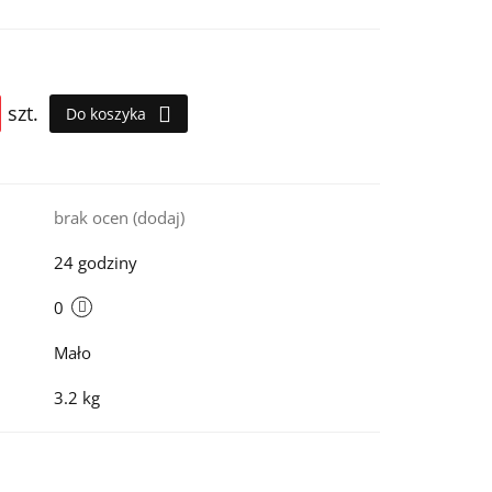
szt.
Do koszyka
i
brak ocen
(dodaj)
24 godziny
0
Mało
3.2 kg