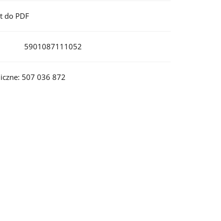
t do PDF
5901087111052
iczne: 507 036 872