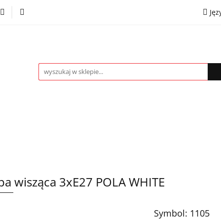
Jęz
towe
Kinkiety
Lampki nocne
Spoty
Plaf
P
OMOCJE %
Kontakt
Współpraca
Eng
mpki nocne
Spoty
Plafony
Żyrandole
PRO
a wisząca 3xE27 POLA WHITE
Symbol:
1105