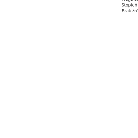
Stopień
Brak źr
Lampa
wisząca
Lampa wisząc
3xE27
Lampa sufitowa
368.00
3xE27 Sora
Wine/Black
3xE27 CALLISTO
Latte/Khaki/Bl
BLACK/GOLD
376.00
387.45