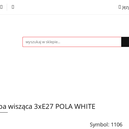
Jęz
towe
Kinkiety
Lampki nocne
Spoty
Plaf
P
OMOCJE %
Kontakt
Współpraca
Eng
mpki nocne
Spoty
Plafony
Żyrandole
PRO
a wisząca 3xE27 POLA WHITE
Symbol:
1106