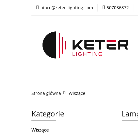
biuro@keter-lighting.com
507036872
Wiszące
Sufi
Żyrandole
PR
Wiszące
Sufitowe
Kinkiety
La
Strona główna
Wiszące
Kategorie
Lamp
Wiszące