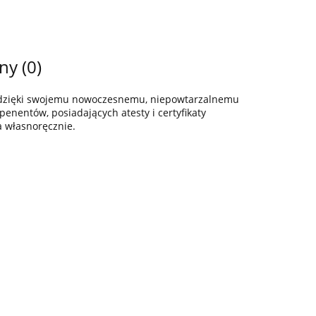
ny (0)
z dzięki swojemu nowoczesnemu, niepowtarzalnemu
enentów, posiadających atesty i certyfikaty
a własnoręcznie.