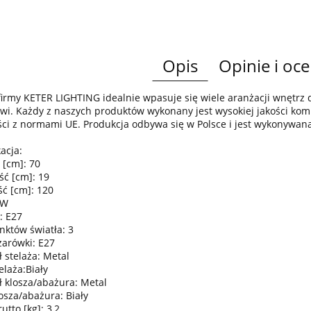
Opis
Opinie i oce
irmy KETER LIGHTING idealnie wpasuje się wiele aranżacji wnętr
wi. Każdy z naszych produktów wykonany jest wysokiej jakości komp
ci z normami UE. Produkcja odbywa się w Polsce i jest wykonywan
acja:
 [cm]: 70
ść [cm]: 19
ć [cm]: 120
0W
: E27
nktów światła: 3
żarówki: E27
 stelaża: Metal
elaża:Biały
ł klosza/abażura: Metal
osza/abażura: Biały
tto [kg]: 3,2