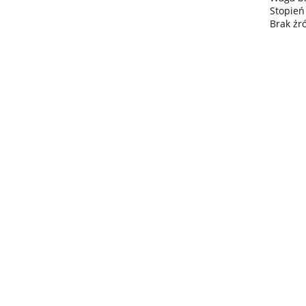
Stopień
Brak źr
Lampa
wisząca
Lampa wisząc
3xE27
Lampa sufitowa
368.00
3xE27 Sora
Wine/Black
3xE27 CALLISTO
Latte/Khaki/Bl
BLACK/GOLD
376.00
387.45