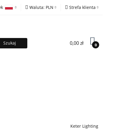
yk
Waluta:
PLN
Strefa klienta
ony
PLN
Zaloguj się
olski
EUR
Zarejestruj się
lish
Dodaj zgłoszenie
0,00 zł
0
MOCJE %
Kontakt
Współpraca
Keter Lighting