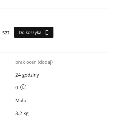
szt.
Do koszyka
i
brak ocen
(dodaj)
24 godziny
0
Mało
3.2 kg