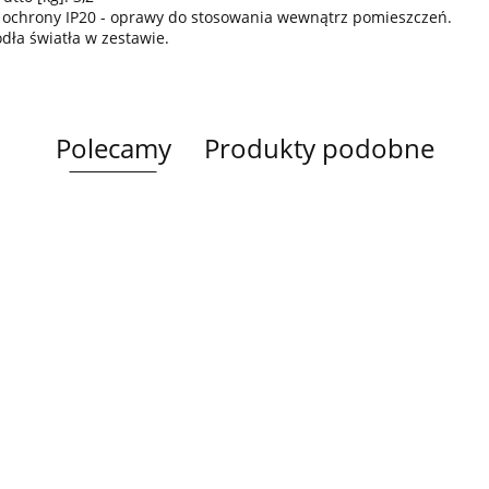
 ochrony IP20 - oprawy do stosowania wewnątrz pomieszczeń.
ódła światła w zestawie.
Polecamy
Produkty podobne
Lampa
Lampa
Lampa wi
wisząca 5xE27
Spot 3xE27
a
sufitowa 3xE14
1xE27 Ze
Lacrima Latte
YUNO WOOD
449.00
Luma
Brown/Bl
BLACK/NATURAL
358.00
336.00
ack
267.00
Black/Gold