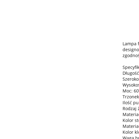
Lampa f
designo
zgodnoś
Specyfik
Długość
Szeroko
Wysokoś
Moc: 6
Trzonek
Ilość pu
Rodzaj 
Materiał
Kolor st
Materia
Kolor kl
Waga bru