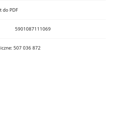
t do PDF
5901087111069
iczne: 507 036 872