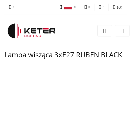
(
0
)
PLN
Zaloguj się
Polski
Zarejestruj się
EUR
English
Dodaj zgłoszenie
Lampa wisząca 3xE27 RUBEN BLACK