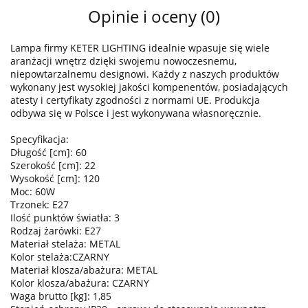
Opinie i oceny (0)
Lampa firmy KETER LIGHTING idealnie wpasuje się wiele
aranżacji wnętrz dzięki swojemu nowoczesnemu,
niepowtarzalnemu designowi. Każdy z naszych produktów
wykonany jest wysokiej jakości kompenentów, posiadających
atesty i certyfikaty zgodności z normami UE. Produkcja
odbywa się w Polsce i jest wykonywana własnoręcznie.
Specyfikacja:
Długość [cm]: 60
Szerokość [cm]: 22
Wysokość [cm]: 120
Moc: 60W
Trzonek: E27
Ilość punktów światła: 3
Rodzaj żarówki: E27
Materiał stelaża: METAL
Kolor stelaża:CZARNY
Materiał klosza/abażura: METAL
Kolor klosza/abażura: CZARNY
Waga brutto [kg]: 1,85