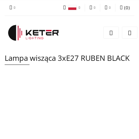
(
0
)
PLN
Zaloguj się
Polski
Zarejestruj się
EUR
English
Dodaj zgłoszenie
Lampa wisząca 3xE27 RUBEN BLACK