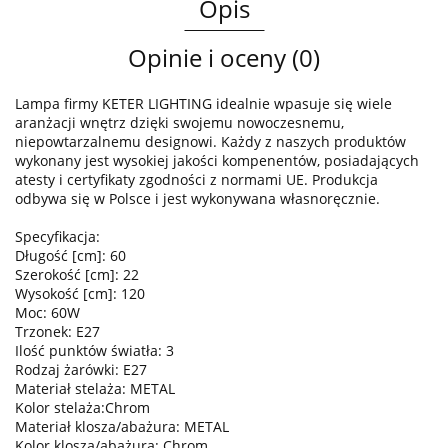
Opis
Opinie i oceny (0)
Lampa firmy KETER LIGHTING idealnie wpasuje się wiele
aranżacji wnętrz dzięki swojemu nowoczesnemu,
niepowtarzalnemu designowi. Każdy z naszych produktów
wykonany jest wysokiej jakości kompenentów, posiadających
atesty i certyfikaty zgodności z normami UE. Produkcja
odbywa się w Polsce i jest wykonywana własnoręcznie.
Specyfikacja:
Długość [cm]: 60
Szerokość [cm]: 22
Wysokość [cm]: 120
Moc: 60W
Trzonek: E27
Ilość punktów światła: 3
Rodzaj żarówki: E27
Materiał stelaża: METAL
Kolor stelaża:Chrom
Materiał klosza/abażura: METAL
Kolor klosza/abażura: Chrom