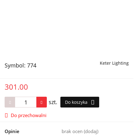
Keter Lighting
Symbol:
774
301.00
szt.
Do koszyka
Do przechowalni
Opinie
brak ocen
(dodaj)