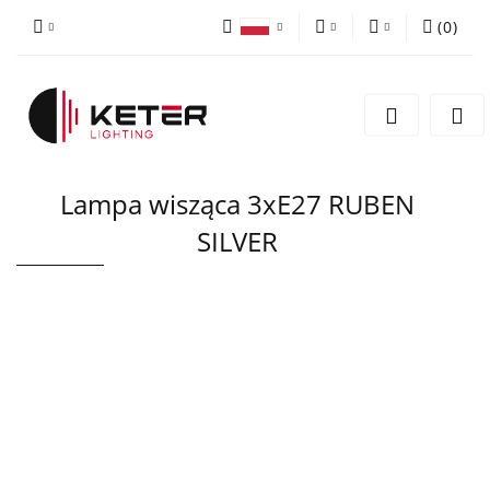
(
0
)
PLN
Zaloguj się
Polski
Zarejestruj się
EUR
English
Dodaj zgłoszenie
Lampa wisząca 3xE27 RUBEN
SILVER