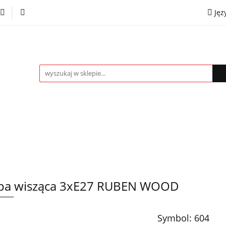
Jęz
towe
Kinkiety
Lampki nocne
Spoty
Plaf
P
OMOCJE %
Kontakt
Współpraca
Eng
mpki nocne
Spoty
Plafony
Żyrandole
PRO
pa wisząca 3xE27 RUBEN WOOD
Symbol:
604