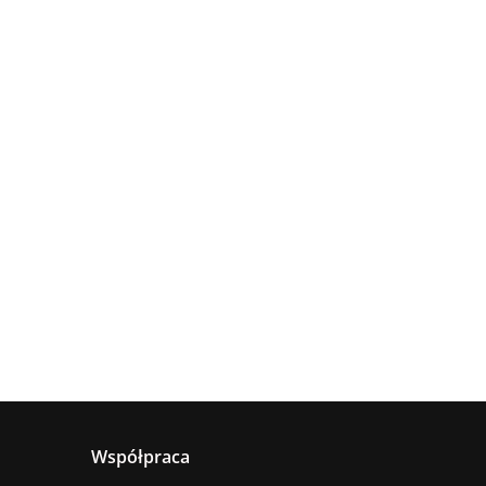
Lampa
Lampa
wisząca
Lampa
sufitowa
4xE27
sząca
wisząca 1xE27
660.00
5xE27 RING
Astoria
nya
Hanson Khaki
381.00
236.00
BLACK
ack
Współpraca