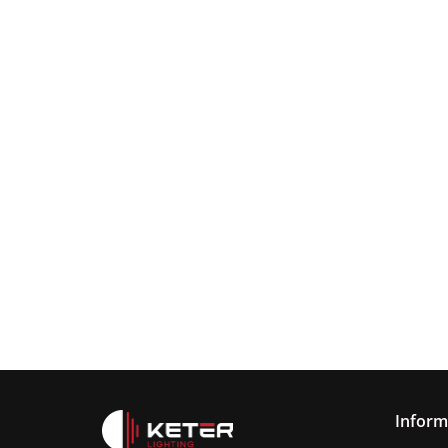
Lampa
wisząca
Lampa wisząc
3xE27
Lampa sufitowa
368.00
3xE27 Sora
Wine/Black
3xE27 CALLISTO
Latte/Khaki/Bl
BLACK/GOLD
376.00
387.45
Inform