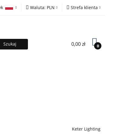
yk
Waluta:
PLN
Strefa klienta
ony
PLN
Zaloguj się
olski
EUR
Zarejestruj się
lish
Dodaj zgłoszenie
0,00 zł
0
MOCJE %
Kontakt
Współpraca
Keter Lighting