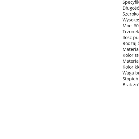
Specyfik
Długość
Szeroko
Wysokoś
Moc: 6
Trzonek
Ilość pu
Rodzaj 
Materia
Kolor s
Materia
Kolor k
Waga bru
Stopień
Brak źr