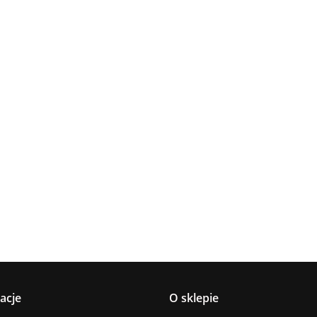
Lampa
Lampa
Lampa wi
wisząca 5xE27
Spot 3xE27
a
sufitowa 3xE14
1xE27 Ze
Lacrima Latte
YUNO WOOD
449.00
Luma
Brown/Bl
BLACK/NATURAL
358.00
336.00
ack
267.00
Black/Gold
acje
O sklepie