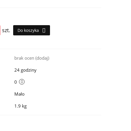
szt.
Do koszyka
i
brak ocen
(dodaj)
24 godziny
0
Mało
1.9 kg