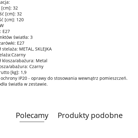
acja:
 [cm]: 32
ść [cm]: 32
ć [cm]: 120
0W
: E27
nktów światła: 3
żarówki: E27
ł stelaża: METAL, SKLEJKA
telaża:Czarny
ł klosza/abażura: Metal
losza/abażura: Czarny
tto [kg]: 1,9
 ochrony IP20 - oprawy do stosowania wewnątrz pomieszczeń.
ódła światła w zestawie.
Polecamy
Produkty podobne