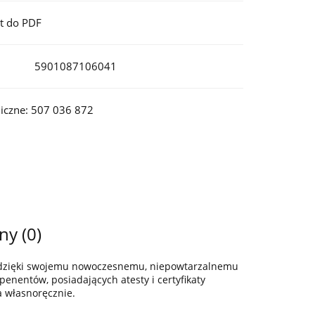
t do PDF
5901087106041
iczne: 507 036 872
ny (0)
z dzięki swojemu nowoczesnemu, niepowtarzalnemu
enentów, posiadających atesty i certyfikaty
a własnoręcznie.