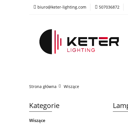
biuro@keter-lighting.com
507036872
Wiszące
Sufi
Żyrandole
PR
Wiszące
Sufitowe
Kinkiety
La
Strona główna
Wiszące
Kategorie
Lam
Wiszące