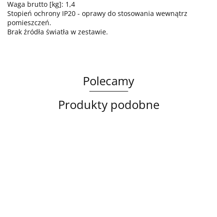
Waga brutto [kg]: 1,4
Stopień ochrony IP20 - oprawy do stosowania wewnątrz
pomieszczeń.
Brak źródła światła w zestawie.
Polecamy
Produkty podobne
Lampa
Lampa
Lampa
sufitowa
wisząca
sufitowa
3xE14
3xE27