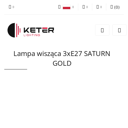
(
0
)
PLN
Zaloguj się
Polski
Zarejestruj się
EUR
English
Dodaj zgłoszenie
Lampa wisząca 3xE27 SATURN
GOLD