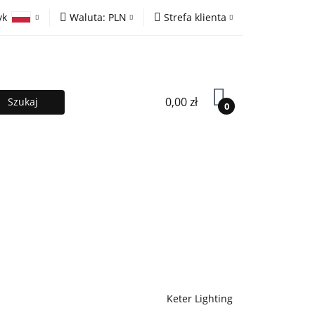
yk
Waluta:
PLN
Strefa klienta
ony
PLN
Zaloguj się
olski
EUR
Zarejestruj się
lish
Dodaj zgłoszenie
0,00 zł
0
MOCJE %
Kontakt
Współpraca
Keter Lighting