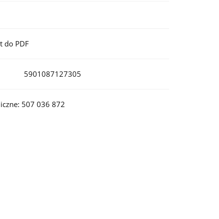
t do PDF
5901087127305
iczne: 507 036 872