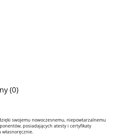
ny (0)
z dzięki swojemu nowoczesnemu, niepowtarzalnemu
onentów, posiadających atesty i certyfikaty
a własnoręcznie.