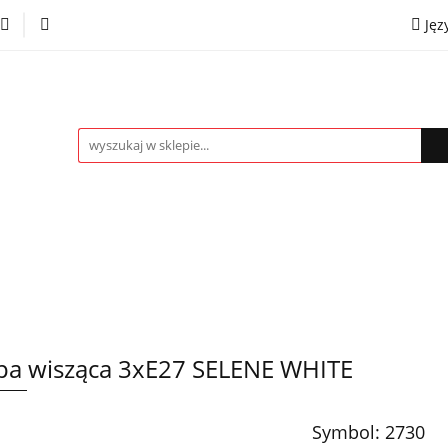
Jęz
towe
Kinkiety
Lampki nocne
Spoty
Plaf
P
OMOCJE %
Kontakt
Współpraca
Eng
mpki nocne
Spoty
Plafony
Żyrandole
PRO
a wisząca 3xE27 SELENE WHITE
Symbol:
2730