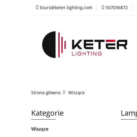
biuro@keter-lighting.com
507036872
Wiszące
Sufi
Żyrandole
PR
Wiszące
Sufitowe
Kinkiety
La
Strona główna
Wiszące
Kategorie
Lamp
Wiszące