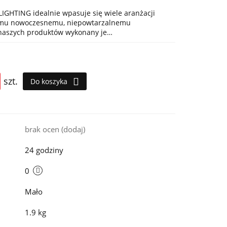
IGHTING idealnie wpasuje się wiele aranżacji
jemu nowoczesnemu, niepowtarzalnemu
 naszych produktów wykonany je…
szt.
Do koszyka
i
brak ocen
(dodaj)
24 godziny
0
Mało
1.9 kg